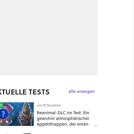
KTUELLE TESTS
alle anzeigen
S
vor 19 Stunden
Reanimal-DLC im Test: Ein
gewohnt atmosphärischer
6
5
Appetithappen, der einen
extrem bitteren