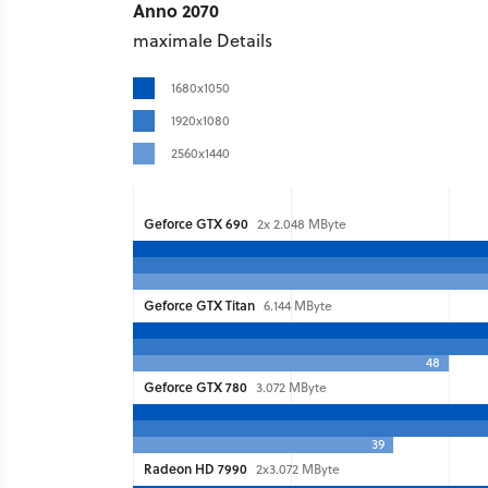
Anno 2070
maximale Details
1680x1050
1920x1080
2560x1440
Geforce GTX 690
2x 2.048 MByte
Geforce GTX Titan
6.144 MByte
48
Geforce GTX 780
3.072 MByte
39
Radeon HD 7990
2x3.072 MByte