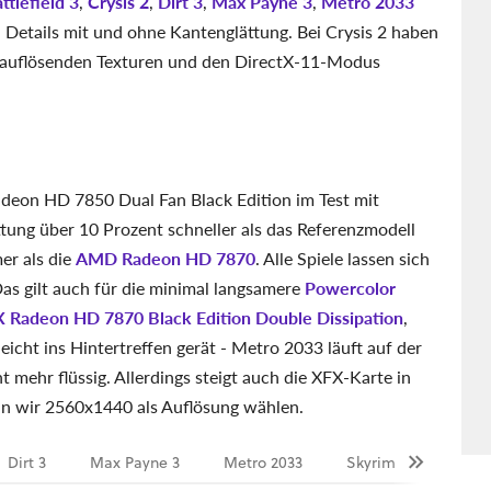
ttlefield 3
,
Crysis 2
,
Dirt 3
,
Max Payne 3
,
Metro 2033
 Details mit und ohne Kantenglättung. Bei Crysis 2 haben
hauflösenden Texturen und den DirectX-11-Modus
adeon HD 7850 Dual Fan Black Edition im Test mit
ttung über 10 Prozent schneller als das Referenzmodell
er als die
AMD Radeon HD 7870
. Alle Spiele lassen sich
Das gilt auch für die minimal langsamere
Powercolor
 Radeon HD 7870 Black Edition Double Dissipation
,
leicht ins Hintertreffen gerät - Metro 2033 läuft auf der
t mehr flüssig. Allerdings steigt auch die XFX-Karte in
n wir 2560x1440 als Auflösung wählen.
Dirt 3
Max Payne 3
Metro 2033
Skyrim