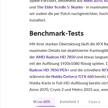
Spiele-Parcours, bestehend aus
Anno 2070
,
Ba
und
The Elder Scrolls 5: Skyrim
- in maximalen
wir zudem die per Patch nachgereichten, hoc
installiert.
Benchmark-Tests
Mit ihrer starken Übertaktung läuft die XFX R
maximalen Details bei deaktivierter Kantenglä
der
AMD Radeon HD 7850
und etwas langsam
mit der Auflösung 1920x1080 flüssig spielen. 
Radeon HD 7850 PCS+
und die schnellere
XFX
während die
Nvidia Geforce GTX 660
bereits 
Nvidia-Karte in Full-HD-Auflösung bereits nich
Anno 2070, Crysis 2 und Metro 2033 aus, wen
Anno 2070
Battlefield 3
Crysis 2