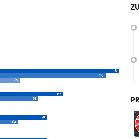
Z
118
110
65
87
P
74
79
64