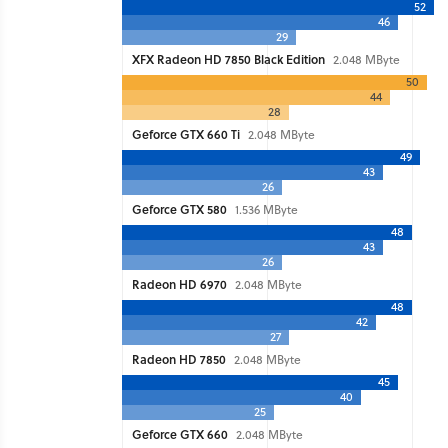
52
46
29
XFX Radeon HD 7850 Black Edition
2.048 MByte
50
44
28
Geforce GTX 660 Ti
2.048 MByte
49
43
26
Geforce GTX 580
1.536 MByte
48
43
26
Radeon HD 6970
2.048 MByte
48
42
27
Radeon HD 7850
2.048 MByte
45
40
25
Geforce GTX 660
2.048 MByte