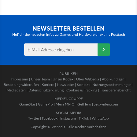
NEWSLETTER BESTELLEN
Hol' dir die neuesten Infos zu Games und Hardware direkt ins Postfach
RUBRIKEN
Impressum
|
Unser Team
|
Unser Kodex
|
Über Webedia
|
Abo kündigen
|
Bestellung widerrufen
|
Karriere
|
Newsletter
|
Kontakt
|
Nutzungsbestimmungen
|
Mediadaten
|
Datenschutzerklärung
|
Cookies & Tracking
|
Transparenzbericht
MEDIENGRUPPE
GameStar
|
GamePro
|
Mein MMO
|
GetHero
|
Jeuxvideo.com
SOCIAL MEDIA
Twitter
|
Facebook
|
Instagram
|
TikTok
|
WhatsApp
Copyright © Webedia - alle Rechte vorbehalten