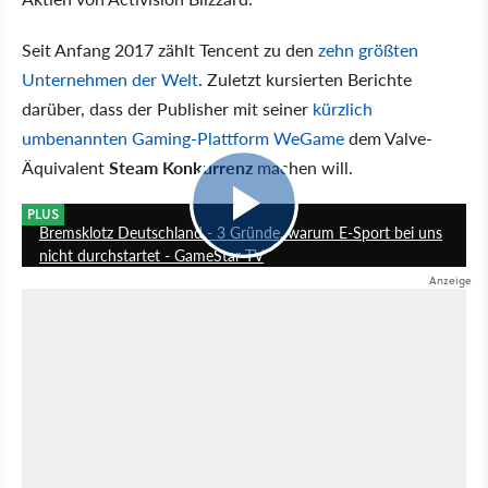
Seit Anfang 2017 zählt Tencent zu den
zehn größten
Unternehmen der Welt
. Zuletzt kursierten Berichte
darüber, dass der Publisher mit seiner
kürzlich
umbenannten Gaming-Plattform WeGame
dem Valve-
Äquivalent
Steam Konkurrenz
machen will.
13:29
PLUS
Bremsklotz Deutschland - 3 Gründe, warum E-Sport bei uns
nicht durchstartet - GameStar TV