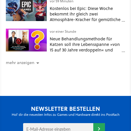
vor 59 Minuten
Kostenlos bei Epic: Diese Woche
bekommt ihr gleich zwei
Atmosphäre-Kracher für gemütliche
Abende
vor einer Stunde
Neue Behandlungsmethode für
Katzen soll ihre Lebensspanne »von
15 auf 30 Jahre verdoppeln« und
über 1.200 Kommentare setzen sich
kritisch damit auseinander
mehr anzeigen
NEWSLETTER BESTELLEN
Hol' dir die neuesten Infos zu Games und Hardware direkt ins Postfach