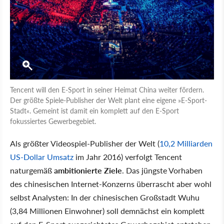
Tencent will den E-Sport in seiner Heimat China weiter fördern.
Der größte Spiele-Publisher der Welt plant eine eigene »E-Sport-
Stadt«. Gemeint ist damit ein komplett auf den E-Sport
fokussiertes Gewerbegebiet.
Als größter Videospiel-Publisher der Welt (
10,2 Milliarden
US-Dollar Umsatz
im Jahr 2016) verfolgt Tencent
naturgemäß
ambitionierte Ziele
. Das jüngste Vorhaben
des chinesischen Internet-Konzerns überrascht aber wohl
selbst Analysten: In der chinesischen Großstadt Wuhu
(3,84 Millionen Einwohner) soll demnächst ein komplett