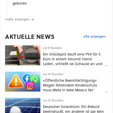
geboren
mehr anzeigen
AKTUELLE NEWS
alle anzeigen
vor 9 Stunden
Ein Glückspilz kauft eine PS4 für 5
Euro in einem Second-Hand-
Laden, schließt sie Zuhause an und
schon hat er seine erste
funktionierende PlayStation [Best of
vor 10 Stunden
GameStar]
»Öffentliche Beeinträchtigung«:
Wegen fehlendem Kinderschutz
muss Meta in New Mexico 567
Millionen US-Dollar zahlen
vor 10 Stunden
Deutscher Solarstrom: Ein Rekord
beeindruckt, ein anderer ist gar kein