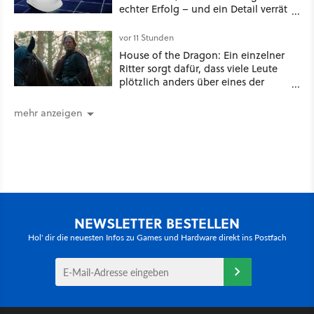
echter Erfolg – und ein Detail verrät
mehr über die Energiewende als
jede Zahl
vor 11 Stunden
House of the Dragon: Ein einzelner
Ritter sorgt dafür, dass viele Leute
plötzlich anders über eines der
umstrittensten Häuser von Game of
Thrones denken
mehr anzeigen
NEWSLETTER BESTELLEN
Hol' dir die neuesten Infos zu Games und Hardware direkt ins Postfach