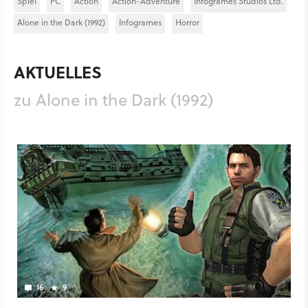
Spiel
PC
Action
Action-Adventure
Infogrames Studios Ltd.
Alone in the Dark (1992)
Infogrames
Horror
AKTUELLES
zu Alone in the Dark (1992)
16
9