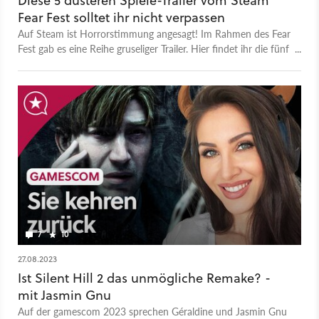
Diese 5 düsteren Spiele-Trailer vom Steam
Fear Fest solltet ihr nicht verpassen
Auf Steam ist Horrorstimmung angesagt! Im Rahmen des Fear
Fest gab es eine Reihe gruseliger Trailer. Hier findet ihr die fünf
besten!
7
10
27.08.2023
Ist Silent Hill 2 das unmögliche Remake? -
mit Jasmin Gnu
Auf der gamescom 2023 sprechen Géraldine und Jasmin Gnu