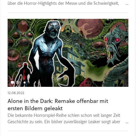
über die Horror-Highlights der Messe und die Schwierigkeit,
einem der besten Horrorspiele aller Zeiten ein Remake zu
verpassen.
20
1
12.08.2022
Alone in the Dark: Remake offenbar mit
ersten Bildern geleakt
Die bekannte Horrorspiel-Reihe schien schon seit langer Zeit
Geschichte zu sein. Ein bisher zuverlässiger Leaker sorgt aber
nun für neue Spekulationen.