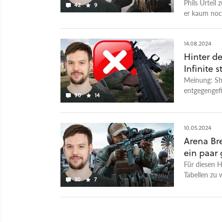
spielen
Phils Urteil
42
9
er kaum noc
14.08.2024
Hinter de
Infinite s
Meinung: Sh
entgegengefi
90
14
10.05.2024
Arena Bre
ein paar
Für diesen H
Tabellen zu 
30
7