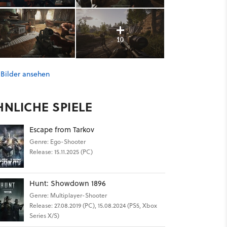
10
 Bilder ansehen
HNLICHE SPIELE
Escape from Tarkov
Genre: Ego-Shooter
Release: 15.11.2025 (PC)
Hunt: Showdown 1896
Genre: Multiplayer-Shooter
Release: 27.08.2019 (PC), 15.08.2024 (PS5, Xbox
Series X/S)