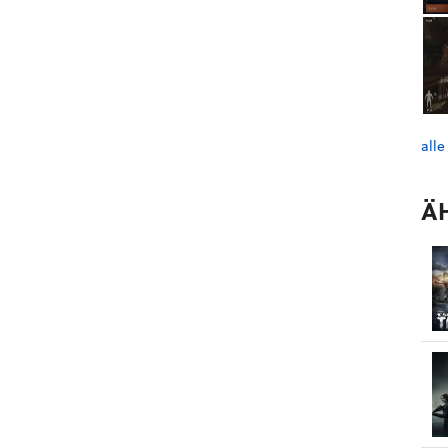
alle
Ä