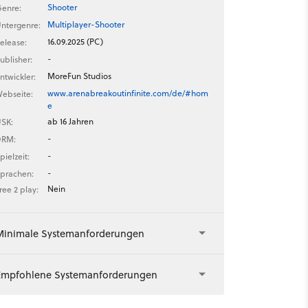
Shooter
enre:
Multiplayer-Shooter
ntergenre:
16.09.2025 (PC)
elease:
-
ublisher:
MoreFun Studios
ntwickler:
www.arenabreakoutinfinite.com/de/#hom
ebseite:
e
ab 16 Jahren
SK:
-
DRM:
-
pielzeit:
-
prachen:
Nein
ree 2 play:
Minimale Systemanforderungen
Empfohlene Systemanforderungen