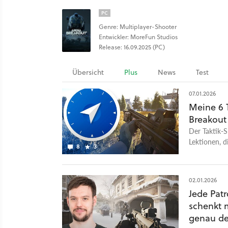
PC
Genre: Multiplayer-Shooter
Entwickler: MoreFun Studios
Release: 16.09.2025 (PC)
Übersicht
Plus
News
Test
07.01.2026
Meine 6 
Breakout 
Der Taktik-Sh
Lektionen, d
8
3
02.01.2026
Jede Patr
schenkt m
genau de