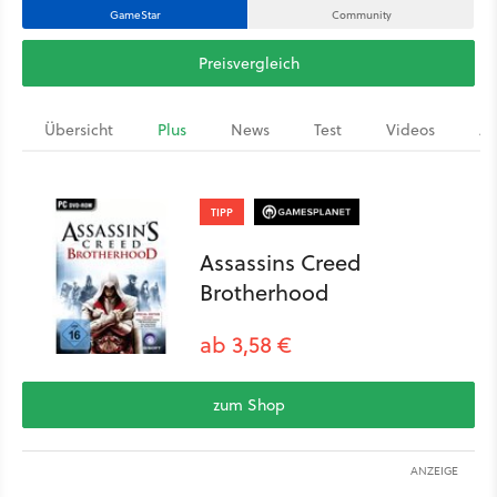
GameStar
Community
Preisvergleich
Übersicht
Plus
News
Test
Videos
Ar
TIPP
Assassins Creed
Brotherhood
ab 3,58 €
zum Shop
ANZEIGE