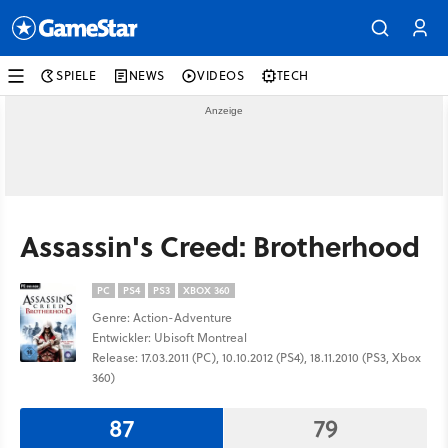
SPIELE
NEWS
VIDEOS
TECH
Assassin's Creed: Brotherhood
PC
PS4
PS3
XBOX 360
Genre: Action-Adventure
Entwickler: Ubisoft Montreal
Release: 17.03.2011 (PC), 10.10.2012 (PS4), 18.11.2010 (PS3, Xbox
360)
87
79