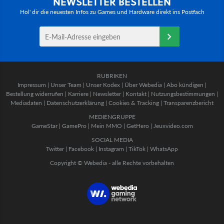
NEWSLETTER BESTELLEN
Hol' dir die neuesten Infos zu Games und Hardware direkt ins Postfach
RUBRIKEN
Impressum
|
Unser Team
|
Unser Kodex
|
Über Webedia
|
Abo kündigen
|
Bestellung widerrufen
|
Karriere
|
Newsletter
|
Kontakt
|
Nutzungsbestimmungen
|
Mediadaten
|
Datenschutzerklärung
|
Cookies & Tracking
|
Transparenzbericht
MEDIENGRUPPE
GameStar
|
GamePro
|
Mein MMO
|
GetHero
|
Jeuxvideo.com
SOCIAL MEDIA
Twitter
|
Facebook
|
Instagram
|
TikTok
|
WhatsApp
Copyright © Webedia - alle Rechte vorbehalten