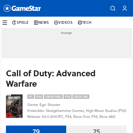
SPIELE
NEWS
VIDEOS
TECH
Call of Duty: Advanced
Warfare
PC
PS4
XBOX ONE
PS3
XBOX 360
Genre: Ego-Shooter
Entwickler: Sledgehammer Games, High Moon Studios (PS3)
Release: 04.11.2014 (PC, PS4, Xbox One, PS3, Xbox 360)
79
75