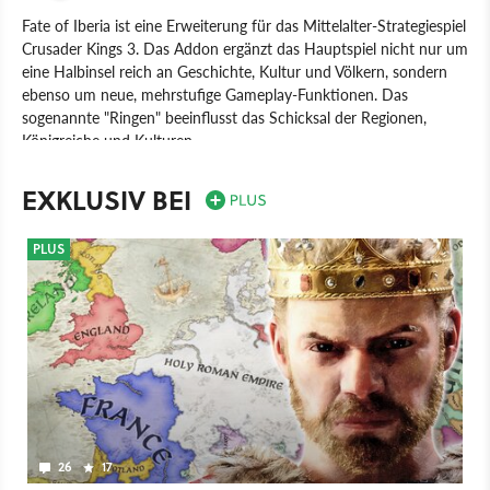
Fate of Iberia ist eine Erweiterung für das Mittelalter-Strategiespiel
Crusader Kings 3. Das Addon ergänzt das Hauptspiel nicht nur um
eine Halbinsel reich an Geschichte, Kultur und Völkern, sondern
ebenso um neue, mehrstufige Gameplay-Funktionen. Das
sogenannte "Ringen" beeinflusst das Schicksal der Regionen,
Königreiche und Kulturen.
Spiel
PC
Strategie
Paradox Interactive
Paradox Interactive
EXKLUSIV BEI
Crusader Kings 3: Fate of Iberia
PLUS
26
17