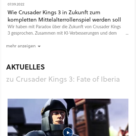
07.09.2022
Wie Crusader Kings 3 in Zukunft zum
kompletten Mittelalterrollenspiel werden soll
Wir haben mit Paradox über die Zukunft von Crusader Kings
3 gesprochen. Zusammen mit KI-Verbesserungen und dem
DLC Friends & Foes ergibt sich eine reizvolle Vision für die
kommenden Jahre.
mehr anzeigen
AKTUELLES
zu Crusader Kings 3: Fate of Iberia