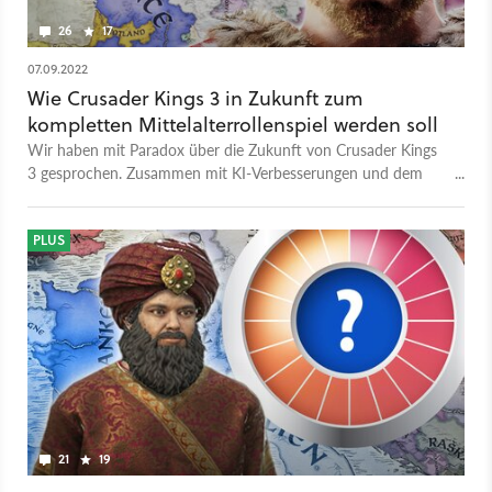
11. Mai 2023. Mehr zum DLC erfahrt ihr bis dahin in unserer
26
17
Preview.
07.09.2022
Wie Crusader Kings 3 in Zukunft zum
kompletten Mittelalterrollenspiel werden soll
Wir haben mit Paradox über die Zukunft von Crusader Kings
3 gesprochen. Zusammen mit KI-Verbesserungen und dem
DLC Friends & Foes ergibt sich eine reizvolle Vision für die
kommenden Jahre.
PLUS
21
19