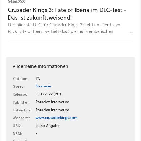
04.06.2022
Crusader Kings 3: Fate of Iberia im DLC-Test -
Das ist zukunftsweisend!
Der nächste DLC für Crusader Kings 3 steht an. Der Flavor-
Pack Fate of Iberia vertieft das Spiel auf der iberischen
Halbinsel und führt ein neues Spielsystem ein, das in Zukunft
noch häufiger genutzt werden soll.
Allgemeine Informationen
PC
Plattform:
Strategie
Genre:
31.05.2022 (PC)
Release:
Paradox Interactive
Publisher:
Paradox Interactive
Entwickler:
www.crusaderkings.com
Webseite:
keine Angabe
USK:
-
DRM: