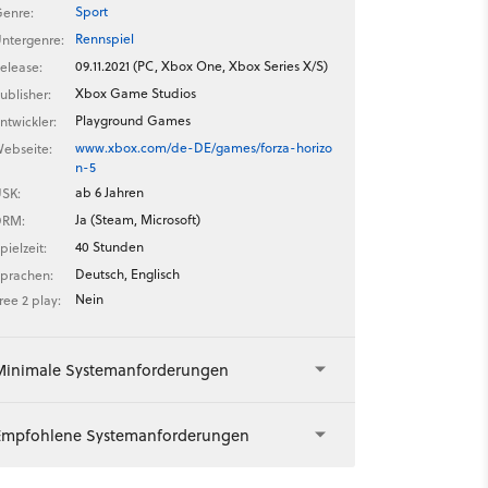
Sport
enre:
Rennspiel
ntergenre:
09.11.2021 (PC, Xbox One, Xbox Series X/S)
elease:
Xbox Game Studios
ublisher:
Playground Games
ntwickler:
www.xbox.com/de-DE/games/forza-horizo
ebseite:
n-5
ab 6 Jahren
SK:
Ja (Steam, Microsoft)
DRM:
40 Stunden
pielzeit:
Deutsch, Englisch
prachen:
Nein
ree 2 play:
Minimale Systemanforderungen
Empfohlene Systemanforderungen