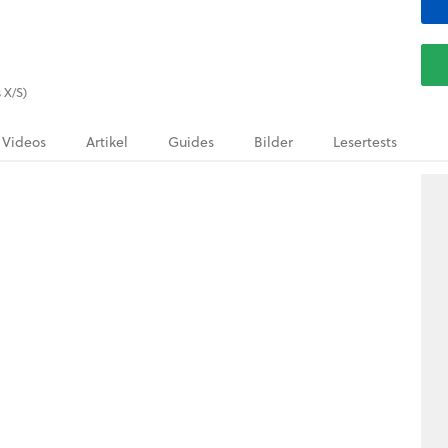
 X/S)
Videos
Artikel
Guides
Bilder
Lesertests
.