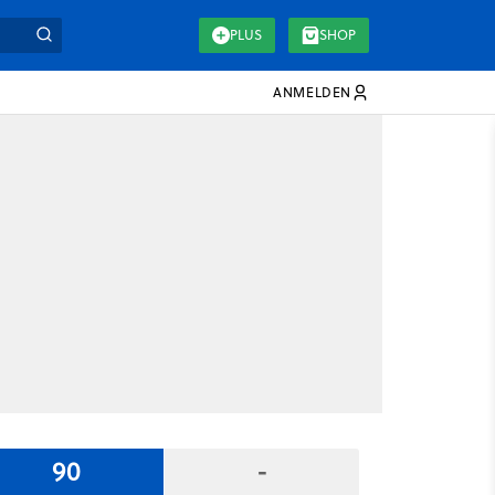
PLUS
SHOP
ANMELDEN
90
-