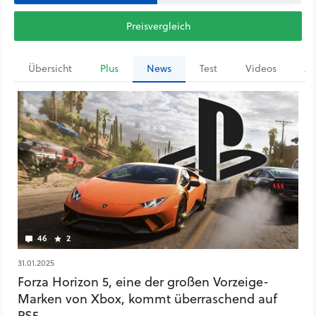
Preisvergleich
Übersicht
Plus
News
Test
Videos
Ar
46
2
31.01.2025
Forza Horizon 5, eine der großen Vorzeige-
Marken von Xbox, kommt überraschend auf
PS5