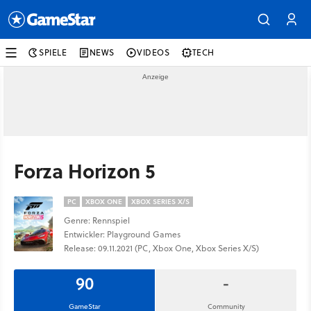
SPIELE
NEWS
VIDEOS
TECH
Forza Horizon 5
PC
XBOX ONE
XBOX SERIES X/S
Genre: Rennspiel
Entwickler: Playground Games
Release: 09.11.2021 (PC, Xbox One, Xbox Series X/S)
90
-
GameStar
Community