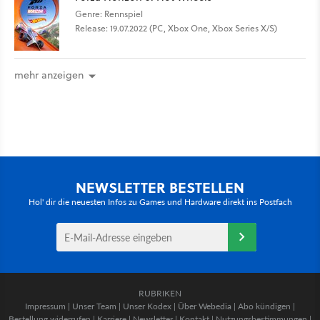
Genre: Rennspiel
Release: 19.07.2022 (PC, Xbox One, Xbox Series X/S)
mehr anzeigen
NEWSLETTER BESTELLEN
Hol' dir die neuesten Infos zu Games und Hardware direkt ins Postfach
RUBRIKEN
Impressum
|
Unser Team
|
Unser Kodex
|
Über Webedia
|
Abo kündigen
|
Bestellung widerrufen
|
Karriere
|
Newsletter
|
Kontakt
|
Nutzungsbestimmungen
|