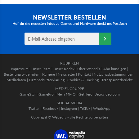
NEWSLETTER BESTELLEN
Hol' dir die neuesten Infos zu Games und Hardware direkt ins Postfach
RUBRIKEN
Impressum
|
Unser Team
|
Unser Kodex
|
Über Webedia
|
Abo kündigen
|
Bestellung widerrufen
|
Karriere
|
Newsletter
|
Kontakt
|
Nutzungsbestimmungen
|
Mediadaten
|
Datenschutzerklärung
|
Cookies & Tracking
|
Transparenzbericht
MEDIENGRUPPE
GameStar
|
GamePro
|
Mein MMO
|
GetHero
|
Jeuxvideo.com
SOCIAL MEDIA
Twitter
|
Facebook
|
Instagram
|
TikTok
|
WhatsApp
Copyright © Webedia - alle Rechte vorbehalten