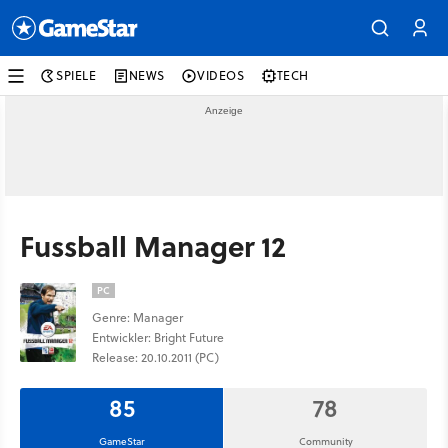
SPIELE
NEWS
VIDEOS
TECH
Fussball Manager 12
PC
Genre: Manager
Entwickler: Bright Future
Release: 20.10.2011 (PC)
85
78
GameStar
Community