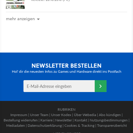
mehr anzeigen
NEWSLETTER BESTELLEN
Hol' dir die neuesten Infos zu Games und Hardware direkt ins Postfach
RUBRIKEN
Impressum
|
Unser Team
|
Unser Kodex
|
Über Webedia
|
Abo kündigen
|
Bestellung widerrufen
|
Karriere
|
Newsletter
|
Kontakt
|
Nutzungsbestimmungen
|
Mediadaten
|
Datenschutzerklärung
|
Cookies & Tracking
|
Transparenzbericht