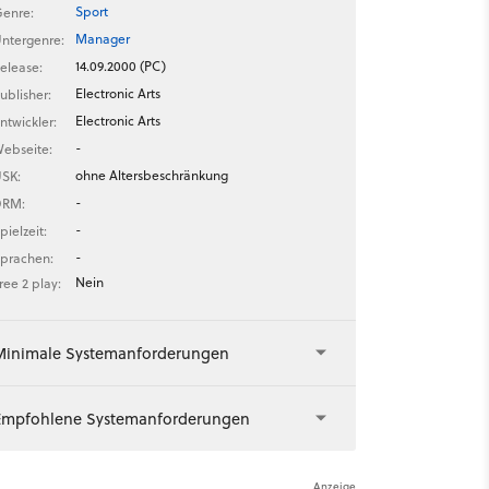
Sport
enre:
Manager
ntergenre:
14.09.2000 (PC)
elease:
Electronic Arts
ublisher:
Electronic Arts
ntwickler:
-
ebseite:
ohne Altersbeschränkung
SK:
-
DRM:
-
pielzeit:
-
prachen:
Nein
ree 2 play:
Minimale Systemanforderungen
Empfohlene Systemanforderungen