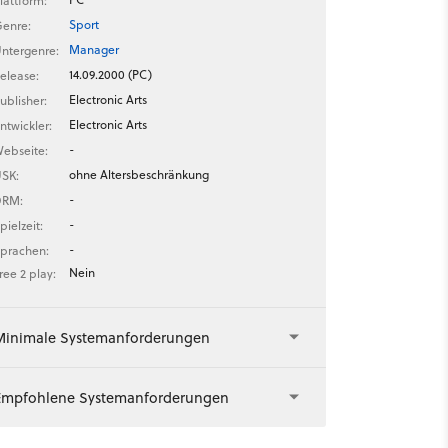
lattform:
Sport
enre:
Manager
ntergenre:
14.09.2000 (PC)
elease:
Electronic Arts
ublisher:
Electronic Arts
ntwickler:
-
ebseite:
ohne Altersbeschränkung
SK:
-
DRM:
-
pielzeit:
-
prachen:
Nein
ree 2 play:
Minimale Systemanforderungen
Empfohlene Systemanforderungen