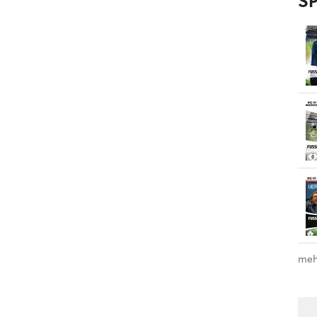
SP
meh