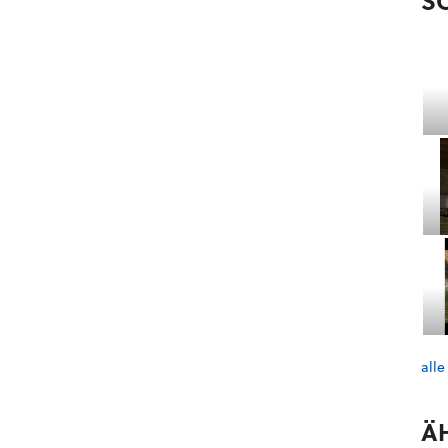
S
alle
Ä