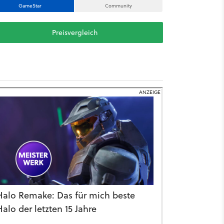
GameStar
Community
Preisvergleich