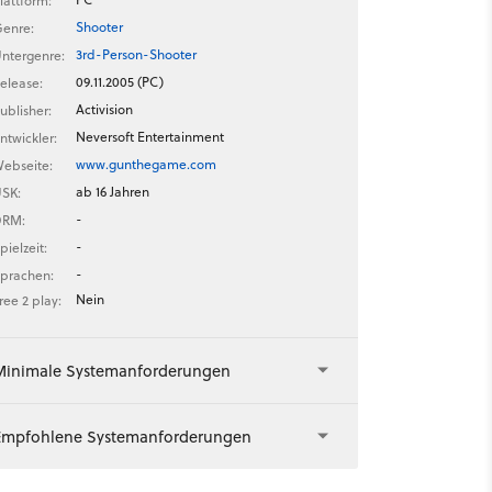
lattform:
Shooter
enre:
3rd-Person-Shooter
ntergenre:
09.11.2005 (PC)
elease:
Activision
ublisher:
Neversoft Entertainment
ntwickler:
www.gunthegame.com
ebseite:
ab 16 Jahren
SK:
-
DRM:
-
pielzeit:
-
prachen:
Nein
ree 2 play:
Minimale Systemanforderungen
Empfohlene Systemanforderungen