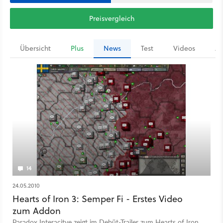
Preisvergleich
Übersicht
Plus
News
Test
Videos
Ar
14
24.05.2010
Hearts of Iron 3: Semper Fi - Erstes Video
zum Addon
Paradox Interacitve zeigt im Debüt-Trailer zum Hearts of Iron