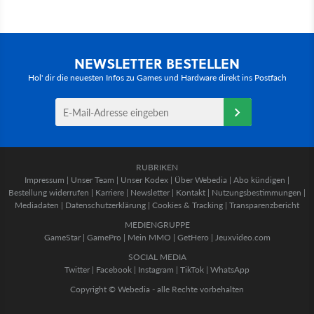
NEWSLETTER BESTELLEN
Hol' dir die neuesten Infos zu Games und Hardware direkt ins Postfach
RUBRIKEN
Impressum
|
Unser Team
|
Unser Kodex
|
Über Webedia
|
Abo kündigen
|
Bestellung widerrufen
|
Karriere
|
Newsletter
|
Kontakt
|
Nutzungsbestimmungen
|
Mediadaten
|
Datenschutzerklärung
|
Cookies & Tracking
|
Transparenzbericht
MEDIENGRUPPE
GameStar
|
GamePro
|
Mein MMO
|
GetHero
|
Jeuxvideo.com
SOCIAL MEDIA
Twitter
|
Facebook
|
Instagram
|
TikTok
|
WhatsApp
Copyright © Webedia - alle Rechte vorbehalten