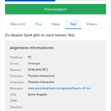
Preisvergleich
Übersicht
Plus
News
Test
Videos
Ar
Zu diesem Spiel gibt es noch keinen Test.
Allgemeine Informationen
PC
Plattform:
Strategie
Genre:
07.06.2010 (PC)
Release:
Paradox Interactive
Publisher:
Paradox Interactive
Entwickler:
www.paradoxplaza.com/games/hearts-of-iro…
Webseite:
keine Angabe
USK:
-
DRM:
-
Spielzeit: