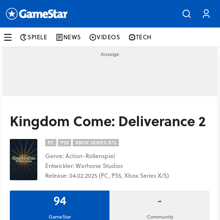
SPIELE
NEWS
VIDEOS
TECH
Kingdom Come: Deliverance 2
PC
PS5
XBOX SERIES X/S
Genre: Action-Rollenspiel
Entwickler: Warhorse Studios
Release: 04.02.2025 (PC, PS5, Xbox Series X/S)
94
-
GameStar
Community