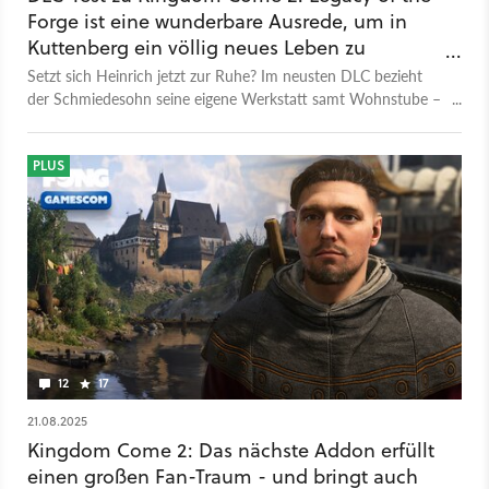
Forge ist eine wunderbare Ausrede, um in
Kuttenberg ein völlig neues Leben zu
beginnen
Setzt sich Heinrich jetzt zur Ruhe? Im neusten DLC bezieht
der Schmiedesohn seine eigene Werkstatt samt Wohnstube –
ruhig geht es da aber auch nicht zu. Wir haben den DLC
getestet.
PLUS
12
17
21.08.2025
Kingdom Come 2: Das nächste Addon erfüllt
einen großen Fan-Traum - und bringt auch