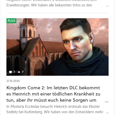
Erweiterungen. Wir haben alle bekannten Infos zu den
geplanten Addons in einer Übersicht.
PLUS
7
7
27.10.2025
Kingdom Come 2: Im letzten DLC bekommt
es Heinrich mit einer tödlichen Krankheit zu
tun, aber ihr müsst euch keine Sorgen um
ihn machen
In Mysteria Ecclesiae besucht Heinrich erstmals das Kloster
Sedletz bei Kuttenberg. Wir haben von den Entwicklern mehr