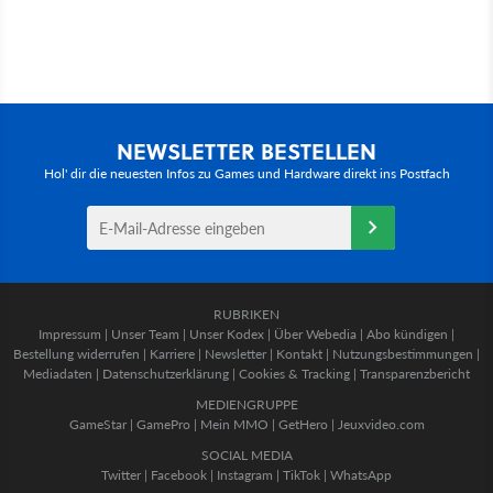
NEWSLETTER BESTELLEN
Hol' dir die neuesten Infos zu Games und Hardware direkt ins Postfach
RUBRIKEN
Impressum
|
Unser Team
|
Unser Kodex
|
Über Webedia
|
Abo kündigen
|
Bestellung widerrufen
|
Karriere
|
Newsletter
|
Kontakt
|
Nutzungsbestimmungen
|
Mediadaten
|
Datenschutzerklärung
|
Cookies & Tracking
|
Transparenzbericht
MEDIENGRUPPE
GameStar
|
GamePro
|
Mein MMO
|
GetHero
|
Jeuxvideo.com
SOCIAL MEDIA
Twitter
|
Facebook
|
Instagram
|
TikTok
|
WhatsApp