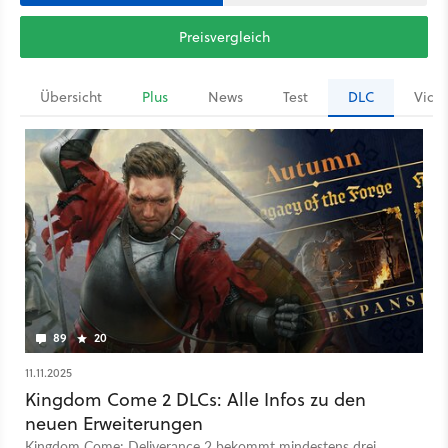
Preisvergleich
Übersicht
Plus
News
Test
DLC
Vide
89
20
11.11.2025
Kingdom Come 2 DLCs: Alle Infos zu den
neuen Erweiterungen
Kingdom Come: Deliverance 2 bekommt mindestens drei