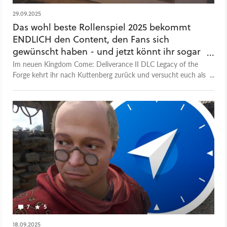
29.09.2025
Das wohl beste Rollenspiel 2025 bekommt
ENDLICH den Content, den Fans sich
gewünscht haben - und jetzt könnt ihr sogar
sparen!
Im neuen Kingdom Come: Deliverance II DLC Legacy of the
Forge kehrt ihr nach Kuttenberg zurück und versucht euch als
Schmied. Baut euch ein Haus, bewahrt das Erbe eures Vaters
und werdet das Oberhaupt der Schmiedegilde. Bei
Gamesplanet könnt ihr aktuell sogar ein bisschen was sparen!
7
5
18.09.2025