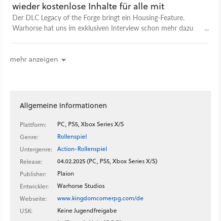
wieder kostenlose Inhalte für alle mit
Der DLC Legacy of the Forge bringt ein Housing-Feature.
Warhorse hat uns im exklusiven Interview schon mehr dazu
verraten, und wir brennen darauf, die Infos mit euch zu teilen.
mehr anzeigen
Allgemeine Informationen
PC, PS5, Xbox Series X/S
Plattform:
Rollenspiel
Genre:
Action-Rollenspiel
Untergenre:
04.02.2025 (PC, PS5, Xbox Series X/S)
Release:
Plaion
Publisher:
Warhorse Studios
Entwickler:
www.kingdomcomerpg.com/de
Webseite:
Keine Jugendfreigabe
USK: