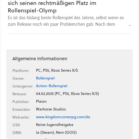
sich seinen rechtmäßigen Platz im
Rollenspiel-Olymp
Es ist das bislang beste Rollenspiel des Jahres, selbst wenn es
zum Release noch ein paar Problemchen gab. Nach dem
ersten gigantischen Patch ist es Zeit, Kingdom Come 2 seine
Lorbeeren zu überreichen.
Allgemeine Informationen
PC, PS5, Xbox Series X/S
Plattform:
Rollenspiel
Genre:
Action-Rollenspiel
Untergenre:
04.02.2025 (PC, PS5, Xbox Series X/S)
Release:
Plaion
Publisher:
Warhorse Studios
Entwickler:
www.kingdomcomerpg.com/de
Webseite:
Keine Jugendfreigabe
USK:
Ja (Steam), Nein (GOG)
DRM: