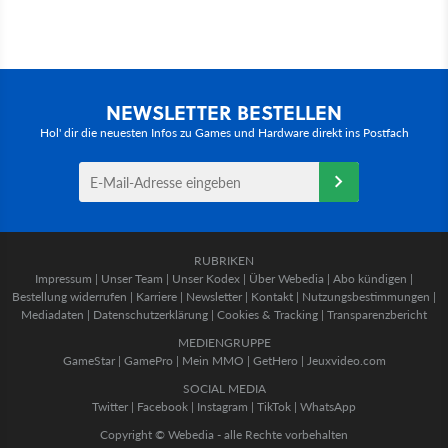
NEWSLETTER BESTELLEN
Hol' dir die neuesten Infos zu Games und Hardware direkt ins Postfach
RUBRIKEN
Impressum
|
Unser Team
|
Unser Kodex
|
Über Webedia
|
Abo kündigen
|
Bestellung widerrufen
|
Karriere
|
Newsletter
|
Kontakt
|
Nutzungsbestimmungen
|
Mediadaten
|
Datenschutzerklärung
|
Cookies & Tracking
|
Transparenzbericht
MEDIENGRUPPE
GameStar
|
GamePro
|
Mein MMO
|
GetHero
|
Jeuxvideo.com
SOCIAL MEDIA
Twitter
|
Facebook
|
Instagram
|
TikTok
|
WhatsApp
Copyright © Webedia - alle Rechte vorbehalten