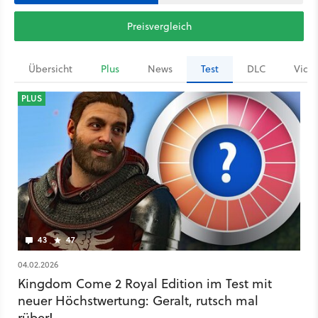
Preisvergleich
Übersicht
Plus
News
Test
DLC
Vide
PLUS
43
47
04.02.2026
Kingdom Come 2 Royal Edition im Test mit
neuer Höchstwertung: Geralt, rutsch mal
rüber!