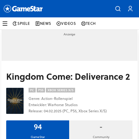
SPIELE
NEWS
VIDEOS
TECH
Kingdom Come: Deliverance 2
PC
PS5
XBOX SERIES X/S
Genre: Action-Rollenspiel
Entwickler: Warhorse Studios
Release: 04.02.2025 (PC, PS5, Xbox Series X/S)
94
-
GameStar
Community