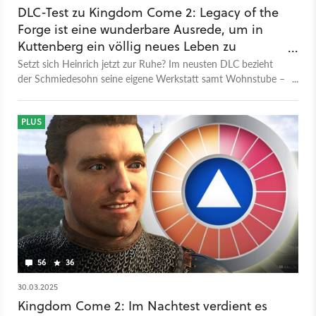
DLC-Test zu Kingdom Come 2: Legacy of the
Forge ist eine wunderbare Ausrede, um in
Kuttenberg ein völlig neues Leben zu
beginnen
Setzt sich Heinrich jetzt zur Ruhe? Im neusten DLC bezieht
der Schmiedesohn seine eigene Werkstatt samt Wohnstube –
ruhig geht es da aber auch nicht zu. Wir haben den DLC
getestet.
PLUS
56
36
30.03.2025
Kingdom Come 2: Im Nachtest verdient es