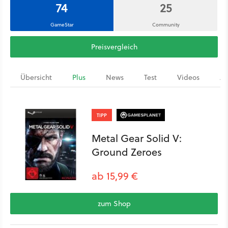
74
25
GameStar
Community
Preisvergleich
Übersicht
Plus
News
Test
Videos
Ar
TIPP
Metal Gear Solid V:
Ground Zeroes
ab 15,99 €
zum Shop