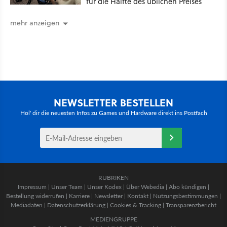
für die Hälfte des üblichen Preises
mehr anzeigen
NEWSLETTER BESTELLEN
Hol' dir die neuesten Infos zu Games und Hardware direkt ins Postfach
RUBRIKEN
Impressum
|
Unser Team
|
Unser Kodex
|
Über Webedia
|
Abo kündigen
|
Bestellung widerrufen
|
Karriere
|
Newsletter
|
Kontakt
|
Nutzungsbestimmungen
|
Mediadaten
|
Datenschutzerklärung
|
Cookies & Tracking
|
Transparenzbericht
MEDIENGRUPPE