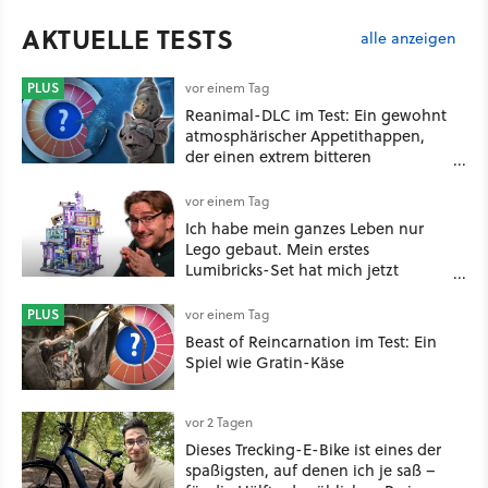
AKTUELLE TESTS
alle anzeigen
PLUS
vor einem Tag
Reanimal-DLC im Test: Ein gewohnt
atmosphärischer Appetithappen,
der einen extrem bitteren
Nachgeschmack hinterlässt
vor einem Tag
Ich habe mein ganzes Leben nur
Lego gebaut. Mein erstes
Lumibricks-Set hat mich jetzt
nachhaltig beeindruckt: Game
Stack im Test
PLUS
vor einem Tag
Beast of Reincarnation im Test: Ein
Spiel wie Gratin-Käse
vor 2 Tagen
Dieses Trecking-E-Bike ist eines der
spaßigsten, auf denen ich je saß –