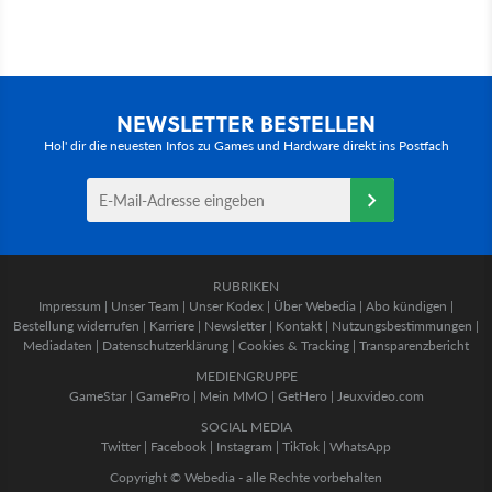
NEWSLETTER BESTELLEN
Hol' dir die neuesten Infos zu Games und Hardware direkt ins Postfach
RUBRIKEN
Impressum
|
Unser Team
|
Unser Kodex
|
Über Webedia
|
Abo kündigen
|
Bestellung widerrufen
|
Karriere
|
Newsletter
|
Kontakt
|
Nutzungsbestimmungen
|
Mediadaten
|
Datenschutzerklärung
|
Cookies & Tracking
|
Transparenzbericht
MEDIENGRUPPE
GameStar
|
GamePro
|
Mein MMO
|
GetHero
|
Jeuxvideo.com
SOCIAL MEDIA
Twitter
|
Facebook
|
Instagram
|
TikTok
|
WhatsApp
Copyright © Webedia - alle Rechte vorbehalten