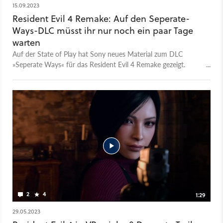
15.09.2023
Resident Evil 4 Remake: Auf den Seperate-
Ways-DLC müsst ihr nur noch ein paar Tage
warten
Auf der State of Play hat Sony neues Material zum DLC
»Seperate Ways« für das Resident Evil 4 Remake gezeigt.
Darin spielt ihr die gewohnt mysteriöse Ada Wong und
erfahrt, was sie so alles erlebt hat, während parallel die
Hauptstory passiert. Bereits am 21. September erscheint der
DLC.Zusätzlich dazu wird es auch noch einen VR-Modus
geben, der aber erst später in diesem Jahr erscheinen soll.
2
4
1:29
29.05.2023