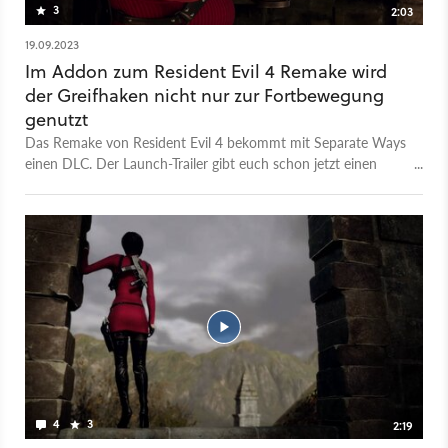
3
2:03
19.09.2023
Im Addon zum Resident Evil 4 Remake wird
der Greifhaken nicht nur zur Fortbewegung
genutzt
Das Remake von Resident Evil 4 bekommt mit Separate Ways
einen DLC. Der Launch-Trailer gibt euch schon jetzt einen
Einblick in die Handlung. Das Hauptaugenmerk liegt hier auf
den Erlebnissen von Ada Wong. Die erfährt, dass Leon und
Ashley mit einem Parasiten infiziert sind, ehe ihr eine Reihe
von Gameplay-Szenen zu sehen bekommt, in der ihr die
Fähigkeiten von Ada im Kampf sehen könnt. Die kann etwa
einen Greifhaken einsetzen, um sich durch die Level zu
schwingen, oder um Gegnern mal eben ihren Schild aus der
Hand zu reißen. Dazu wird auch die Beziehung zwischen dein
einzelnen Charakteren weiter ausgearbeitet. Der DLC
"Separate Ways" wird am 21. September 2023 für Windows,
PlayStation 5, PlayStation 4 und Xbox Series X|S
veröffentlicht.
4
3
2:19