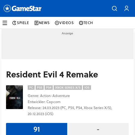
SPIELE
NEWS
VIDEOS
TECH
Resident Evil 4 Remake
PC
PS5
PS4
XBOX SERIES X/S
IOS
Genre: Action-Adventure
Entwickler: Capcom
Release: 24.03.2023 (PC, PS5, PS4, Xbox Series X/S),
20.12.2023 (iOS)
91
-