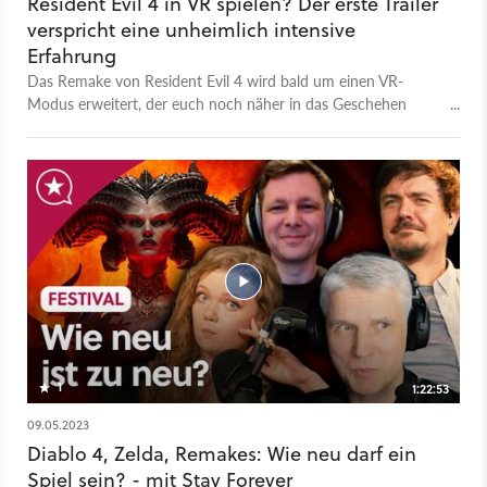
Resident Evil 4 in VR spielen? Der erste Trailer
verspricht eine unheimlich intensive
Erfahrung
Das Remake von Resident Evil 4 wird bald um einen VR-
Modus erweitert, der euch noch näher in das Geschehen
holen wird. Denn mit dem erlebt ihr das gesamte Spiel aus
einer besonders immersiven First-Person-Perspektive. Und der
erste Trailer zeigt schon jetzt, dass das durchaus gruselig
werden kann. Wie gut das Remake des Survival-Horror-Spiels
selbst ohne VR ist, findet ihr in unserem Test heraus. Das
kostenlose VR-Update wurde bisher nur für PSVR2 bestätigt.
Es ist unbekannt, ob es auch für den PC erscheinen wird. Im
Notfall könnt ihr dort jedoch stets auf Mods zurückgreifen,
die ein derartiges Erlebnis bereits jetzt ermöglichen.
1
1:22:53
09.05.2023
Diablo 4, Zelda, Remakes: Wie neu darf ein
Spiel sein? - mit Stay Forever