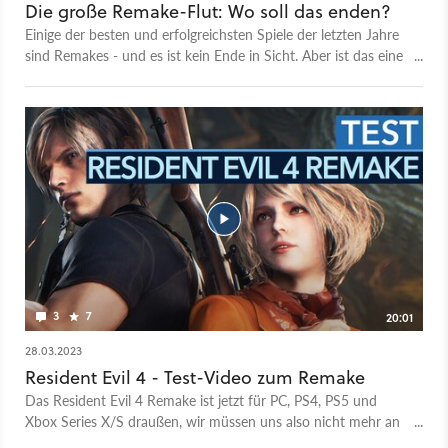
Die große Remake-Flut: Wo soll das enden?
Einige der besten und erfolgreichsten Spiele der letzten Jahre
sind Remakes - und es ist kein Ende in Sicht. Aber ist das eine
gute Sache? Das finden wir für euch heraus! Das ist die
Videoversion unseres GameStar Podcasts. - Zum Artikel samt
Podcast-Version - Alle Folgen des GameStar Podcasts
- GameStar Podcast bei Apple Podcasts - GameStar Podcast
bei Spotify - GameStar Podcast bei Podcast Addict Mehr
Videotalks findet ihr auf bei GameStar Talk - auch auf
Youtube.
3
7
20:01
28.03.2023
Resident Evil 4 - Test-Video zum Remake
Das Resident Evil 4 Remake ist jetzt für PC, PS4, PS5 und
Xbox Series X/S draußen, wir müssen uns also nicht mehr an
Einschränkungen von Seiten Capcom halten, was das zeigbare