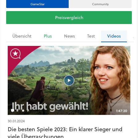
GameStar
Community
Preisvergleich
Übersicht
Plus
News
Test
Videos
Ar
8
9
1:47:20
30.01.2024
Die besten Spiele 2023: Ein klarer Sieger und
viele Überraschungen