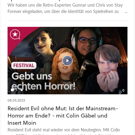
Wir haben uns die Retro-Experten Gunnar und Chris von Stay
Forever eingeladen, um über die Identität von Spielreihen zu
sprechen - und wann sie verloren geht. Das ist die
Videoversion unseres GameStar Podcasts, aufgezeichnet bei
unserem Podcast-Festival 2023. - Zum Artikel samt Podcast-
Version - Alle Folgen des GameStar Podcasts - GameStar
Podcast bei Apple Podcasts - GameStar Podcast bei Spotify -
GameStar Podcast bei Podcast Addict Mehr Videotalks findet
ihr auf bei GameStar Talk - auch auf Youtube.
1
4
0
08.05.2023
Resident Evil ohne Mut: Ist der Mainstream-
Horror am Ende? - mit Colin Gäbel und
Insert Moin
Resident Evil steht mal wieder vor dem Neubeginn. Mit Colin