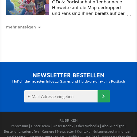
GTA 6: Rockstar hat offenbar neue
Hinweise auf die Map gedropped
und Fans sind ihnen bereits auf der
Schliche
mehr anzeigen
NEWSLETTER BESTELLEN
Hol' dir die neuesten Infos zu Games und Hardware direkt ins Postfach
RUBRIKEN
Impressum
|
Unser Team
|
Unser Kodex
|
Über Webedia
|
Abo kündigen
|
Bestellung widerrufen
|
Karriere
|
Newsletter
|
Kontakt
|
Nutzungsbestimmungen
|
Mediadaten
|
Datenschutzerklärung
|
Cookies & Tracking
|
Transparenzbericht