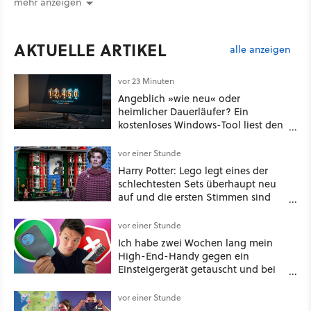
mehr anzeigen
AKTUELLE ARTIKEL
alle anzeigen
vor 23 Minuten
Angeblich »wie neu« oder
heimlicher Dauerläufer? Ein
kostenloses Windows-Tool liest den
versteckten Kilometerzähler eines
Monitors aus
vor einer Stunde
Harry Potter: Lego legt eines der
schlechtesten Sets überhaupt neu
auf und die ersten Stimmen sind
schon wieder kritisch
vor einer Stunde
Ich habe zwei Wochen lang mein
High-End-Handy gegen ein
Einsteigergerät getauscht und bei
einem wichtigen Feature gewinnt
das günstige Smartphone sogar
vor einer Stunde
[Best of GameStar]