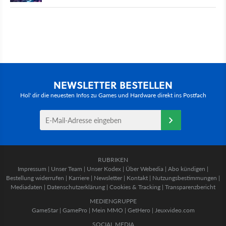
NEWSLETTER BESTELLEN
Hol' dir die neuesten Infos zu Games und Hardware direkt ins Postfach
RUBRIKEN
Impressum
|
Unser Team
|
Unser Kodex
|
Über Webedia
|
Abo kündigen
|
Bestellung widerrufen
|
Karriere
|
Newsletter
|
Kontakt
|
Nutzungsbestimmungen
|
Mediadaten
|
Datenschutzerklärung
|
Cookies & Tracking
|
Transparenzbericht
MEDIENGRUPPE
GameStar
|
GamePro
|
Mein MMO
|
GetHero
|
Jeuxvideo.com
SOCIAL MEDIA