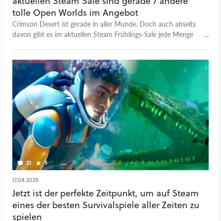
aktuellen Steam Sale sind gerade 7 andere
und ein gemeinsames Angebot von GameStar, GamePro und
tolle Open Worlds im Angebot
MeinMMO. Wir wollen euch mit jedem Gespräch, mit jedem
Crimson Desert ist gerade in aller Munde. Doch auch abseits
Video unterhalten und zugleich etwas Neues bieten: Neue
davon gibt es im aktuellen Steam Frühlings-Sale jede Menge
Perspektiven, neue Einblicke, neues Wissen über Spiele und
tolle Open Worlds zum günstigen Preis. Wir stellen euch
die Menschen, die sie entwickeln und spielen, sowie neue
sieben davon vor.
Seiten unserer Teammitglieder. Falls ihr Themenwünsche habt,
dann schreibt sie gerne in die Kommentare!
21
5
17.08.2025
Jetzt ist der perfekte Zeitpunkt, um auf Steam
eines der besten Survivalspiele aller Zeiten zu
spielen