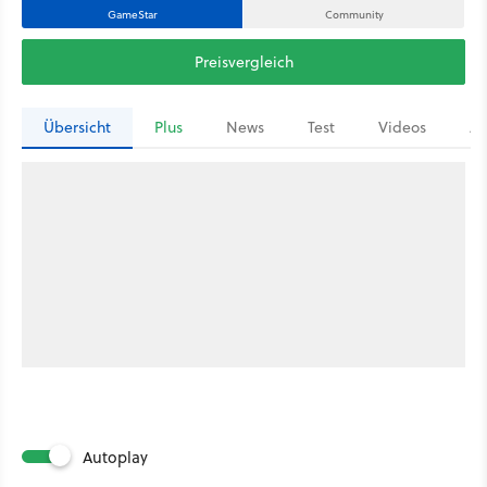
GameStar
Community
Preisvergleich
Übersicht
Plus
News
Test
Videos
Ar
Autoplay