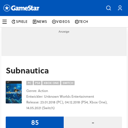
SPIELE
NEWS
VIDEOS
TECH
Subnautica
PC
PS4
XBOX ONE
SWITCH
Genre: Action
Entwickler: Unknown Worlds Entertainment
Release: 23.01.2018 (PC), 04.12.2018 (PS4, Xbox One),
14.05.2021 (Switch)
85
-