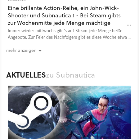
verloren. Auch die Ausrüstung, wie bessere Flossen, Atemtanks,
Taschenlampe, Messer oder Stasis-Kanone bleiben bestehen. Es
Eine brillante Action-Reihe, ein John-Wick-
gibt zusätzlich noch einen knallharten Hardcore-Modus mit
Shooter und Subnautica 1 - Bei Steam gibts
Permadeath. Eines der Spielziele kann das Erkunden des
zur Wochenmitte jede Menge mächtige
Raumschiffwracks sein.
Rabatte
Immer wieder mittwochs gibt's auf Steam jede Menge heiße
Angebote. Zur Feier des Nachfolgers gibt es diese Woche etwa
Spiel
PC
PlayStation 4
Xbox One
PlayStation
Xbox
Subnautica zum Tiefstpreis, aber das war noch längst nicht
Action
Unknown Worlds Entertainment
Subnautica
alles.
mehr anzeigen
AKTUELLES
zu Subnautica