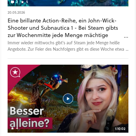
2
5
20.05.2026
Eine brillante Action-Reihe, ein John-Wick-
Shooter und Subnautica 1 - Bei Steam gibts
zur Wochenmitte jede Menge mächtige
Rabatte
Immer wieder mittwochs gibt's auf Steam jede Menge heiße
Angebote. Zur Feier des Nachfolgers gibt es diese Woche etwa
Subnautica zum Tiefstpreis, aber das war noch längst nicht
alles.
4
1:10:02