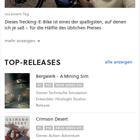
vor einem Tag
Dieses Trecking-E-Bike ist eines der spaßigsten, auf denen
ich je saß – für die Hälfte des üblichen Preises
mehr anzeigen
TOP-RELEASES
alle anzeigen
Bergwerk - A Mining Sim
PC
PS5
XBOX SERIES X/S
Genre: Technische Simulation
Entwickler: Hindsight Studios
Release:
Crimson Desert
PC
PS5
XBOX SERIES X/S
Genre: Action-Adventure