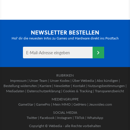
NEWSLETTER BESTELLEN
Hol' dir die neuesten Infos zu Games und Hardware direkt ins Postfach
RUBRIKEN
Impressum
|
Unser Team
|
Unser Kodex
|
Über Webedia
|
Abo kündigen
|
Bestellung widerrufen
|
Karriere
|
Newsletter
|
Kontakt
|
Nutzungsbestimmungen
|
Mediadaten
|
Datenschutzerklärung
|
Cookies & Tracking
|
Transparenzbericht
MEDIENGRUPPE
GameStar
|
GamePro
|
Mein MMO
|
GetHero
|
Jeuxvideo.com
SOCIAL MEDIA
Twitter
|
Facebook
|
Instagram
|
TikTok
|
WhatsApp
Copyright © Webedia - alle Rechte vorbehalten