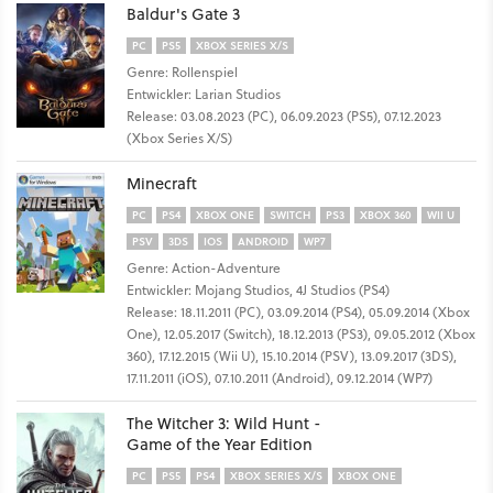
Baldur's Gate 3
PC
PS5
XBOX SERIES X/S
Genre: Rollenspiel
Entwickler: Larian Studios
Release: 03.08.2023 (PC), 06.09.2023 (PS5), 07.12.2023
(Xbox Series X/S)
Minecraft
PC
PS4
XBOX ONE
SWITCH
PS3
XBOX 360
WII U
PSV
3DS
IOS
ANDROID
WP7
Genre: Action-Adventure
Entwickler: Mojang Studios, 4J Studios (PS4)
Release: 18.11.2011 (PC), 03.09.2014 (PS4), 05.09.2014 (Xbox
One), 12.05.2017 (Switch), 18.12.2013 (PS3), 09.05.2012 (Xbox
360), 17.12.2015 (Wii U), 15.10.2014 (PSV), 13.09.2017 (3DS),
17.11.2011 (iOS), 07.10.2011 (Android), 09.12.2014 (WP7)
The Witcher 3: Wild Hunt -
Game of the Year Edition
PC
PS5
PS4
XBOX SERIES X/S
XBOX ONE