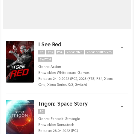
I See Red
-
PC
PS5
PS4
XBOX ONE
XBOX SERIES X/S
SWITCH
Genre: Action
Entwickler: Whiteboard Games
Release: 24.10.2022 (PC), 2023 (PS5, PS4, Xbox
One, Xbox Series X/S, Switch)
Trigon: Space Story
-
PC
Genre: Echtzeit-Strategie
Entwickler: Senur.tech
Release: 28.04.2022 (PC)