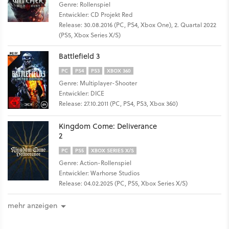
Genre: Rollenspiel
Entwickler: CD Projekt Red
Release: 30.08.2016 (PC, PS4, Xbox One), 2. Quartal 2022
(PS5, Xbox Series X/S)
Battlefield 3
PC
PS4
PS3
XBOX 360
Genre: Multiplayer-Shooter
Entwickler: DICE
Release: 27.10.2011 (PC, PS4, PS3, Xbox 360)
Kingdom Come: Deliverance
2
PC
PS5
XBOX SERIES X/S
Genre: Action-Rollenspiel
Entwickler: Warhorse Studios
Release: 04.02.2025 (PC, PS5, Xbox Series X/S)
mehr anzeigen