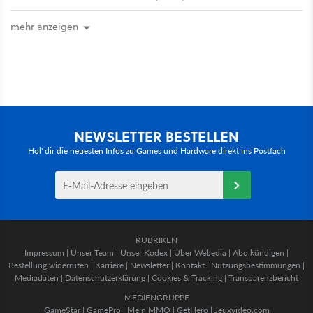
mehr anzeigen
NEWSLETTER BESTELLEN
Hol' dir die neuesten Infos zu Games und Hardware direkt ins Postfach
RUBRIKEN
Impressum
|
Unser Team
|
Unser Kodex
|
Über Webedia
|
Abo kündigen
|
Bestellung widerrufen
|
Karriere
|
Newsletter
|
Kontakt
|
Nutzungsbestimmungen
|
Mediadaten
|
Datenschutzerklärung
|
Cookies & Tracking
|
Transparenzbericht
MEDIENGRUPPE
GameStar
|
GamePro
|
Mein MMO
|
GetHero
|
Jeuxvideo.com