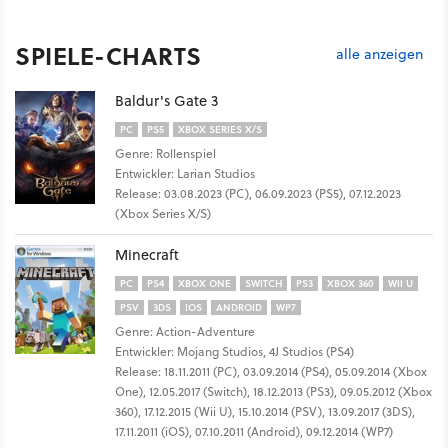
SPIELE-CHARTS
alle anzeigen
Baldur's Gate 3
PC
PS5
XBOX SERIES X/S
Genre: Rollenspiel
Entwickler: Larian Studios
Release: 03.08.2023 (PC), 06.09.2023 (PS5), 07.12.2023
(Xbox Series X/S)
Minecraft
PC
PS4
XBOX ONE
SWITCH
PS3
XBOX 360
WII U
PSV
3DS
IOS
ANDROID
WP7
Genre: Action-Adventure
Entwickler: Mojang Studios, 4J Studios (PS4)
Release: 18.11.2011 (PC), 03.09.2014 (PS4), 05.09.2014 (Xbox
One), 12.05.2017 (Switch), 18.12.2013 (PS3), 09.05.2012 (Xbox
360), 17.12.2015 (Wii U), 15.10.2014 (PSV), 13.09.2017 (3DS),
17.11.2011 (iOS), 07.10.2011 (Android), 09.12.2014 (WP7)