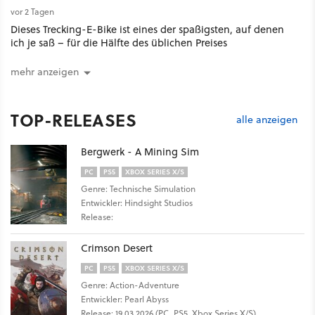
vor 2 Tagen
Dieses Trecking-E-Bike ist eines der spaßigsten, auf denen
ich je saß – für die Hälfte des üblichen Preises
mehr anzeigen
TOP-RELEASES
alle anzeigen
Bergwerk - A Mining Sim
PC
PS5
XBOX SERIES X/S
Genre: Technische Simulation
Entwickler: Hindsight Studios
Release:
Crimson Desert
PC
PS5
XBOX SERIES X/S
Genre: Action-Adventure
Entwickler: Pearl Abyss
Release: 19.03.2026 (PC, PS5, Xbox Series X/S)