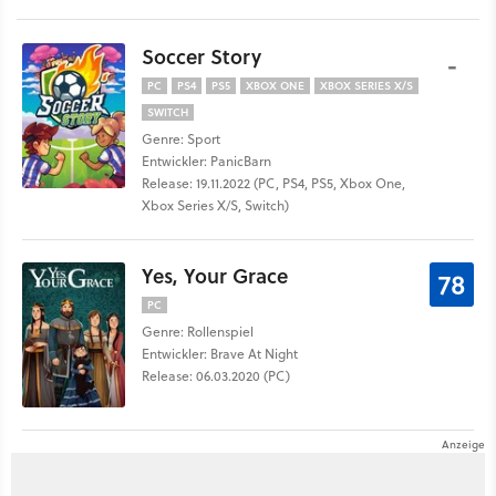
Soccer Story
-
PC
PS4
PS5
XBOX ONE
XBOX SERIES X/S
SWITCH
Genre: Sport
Entwickler: PanicBarn
Release: 19.11.2022 (PC, PS4, PS5, Xbox One,
Xbox Series X/S, Switch)
Yes, Your Grace
78
PC
Genre: Rollenspiel
Entwickler: Brave At Night
Release: 06.03.2020 (PC)