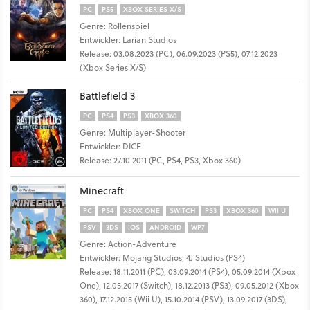
PC
PS5
XBOX SERIES X/S
Genre: Rollenspiel
Entwickler: Larian Studios
Release: 03.08.2023 (PC), 06.09.2023 (PS5), 07.12.2023
(Xbox Series X/S)
Battlefield 3
PC
PS4
PS3
XBOX 360
Genre: Multiplayer-Shooter
Entwickler: DICE
Release: 27.10.2011 (PC, PS4, PS3, Xbox 360)
Minecraft
PC
PS4
XBOX ONE
SWITCH
PS3
XBOX 360
WII U
PSV
3DS
IOS
ANDROID
WP7
Genre: Action-Adventure
Entwickler: Mojang Studios, 4J Studios (PS4)
Release: 18.11.2011 (PC), 03.09.2014 (PS4), 05.09.2014 (Xbox
One), 12.05.2017 (Switch), 18.12.2013 (PS3), 09.05.2012 (Xbox
360), 17.12.2015 (Wii U), 15.10.2014 (PSV), 13.09.2017 (3DS),