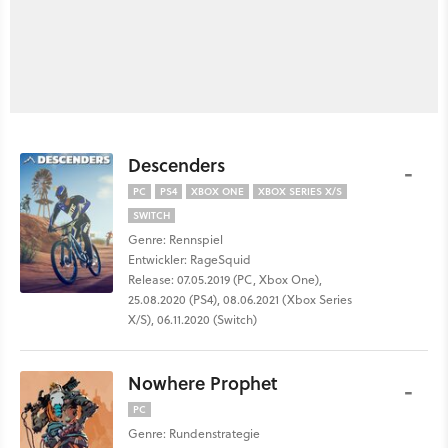
Descenders
-
PC
PS4
XBOX ONE
XBOX SERIES X/S
SWITCH
Genre: Rennspiel
Entwickler: RageSquid
Release: 07.05.2019 (PC, Xbox One),
25.08.2020 (PS4), 08.06.2021 (Xbox Series
X/S), 06.11.2020 (Switch)
Nowhere Prophet
-
PC
Genre: Rundenstrategie