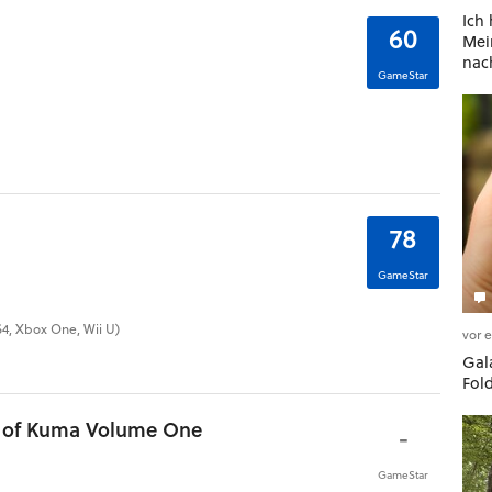
Ich
60
Mein
nac
GameStar
78
GameStar
PS4, Xbox One, Wii U)
vor 
Gala
Fol
e of Kuma Volume One
-
GameStar