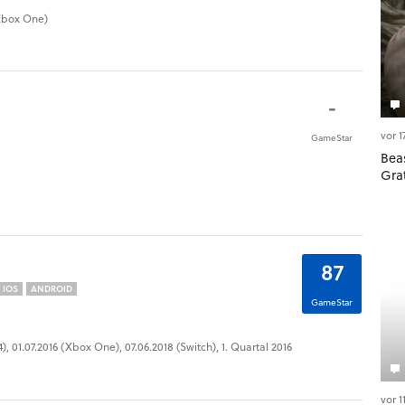
 Xbox One)
-
vor 
GameStar
Beas
Gra
87
IOS
ANDROID
GameStar
4), 01.07.2016 (Xbox One), 07.06.2018 (Switch), 1. Quartal 2016
vor 