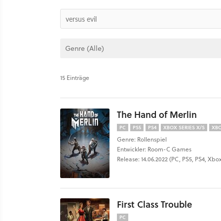
15 Einträge
The Hand of Merlin
PC
PS5
PS4
XBOX SERIES X/S
XB
Genre: Rollenspiel
Entwickler: Room-C Games
Release: 14.06.2022 (PC, PS5, PS4, Xbo
First Class Trouble
PC