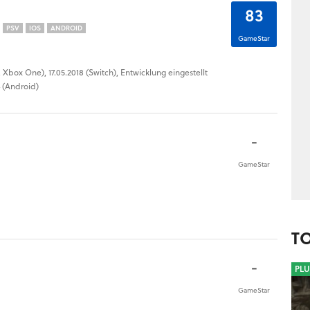
83
PSV
IOS
ANDROID
GameStar
4, Xbox One), 17.05.2018 (Switch), Entwicklung eingestellt
4 (Android)
-
GameStar
T
-
PLU
GameStar