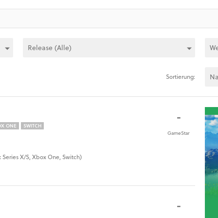
Sortierung:
-
OX ONE
SWITCH
GameStar
x Series X/S, Xbox One, Switch)
-