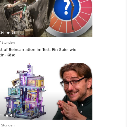
34
25
17 Stunden
t of Reincarnation im Test: Ein Spiel wie
tin-Käse
11
4
11 Stunden