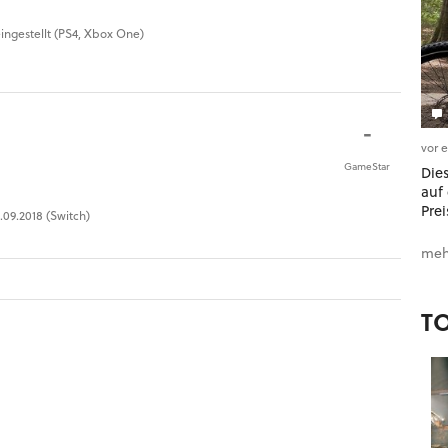
eingestellt (PS4, Xbox One)
-
vor 
GameStar
Dies
auf 
Prei
.09.2018 (Switch)
meh
T