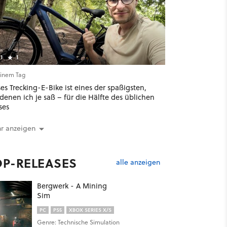
1
1
einem Tag
es Trecking-E-Bike ist eines der spaßigsten,
denen ich je saß – für die Hälfte des üblichen
ses
r anzeigen
OP-RELEASES
alle anzeigen
Bergwerk - A Mining
Sim
PC
PS5
XBOX SERIES X/S
Genre: Technische Simulation