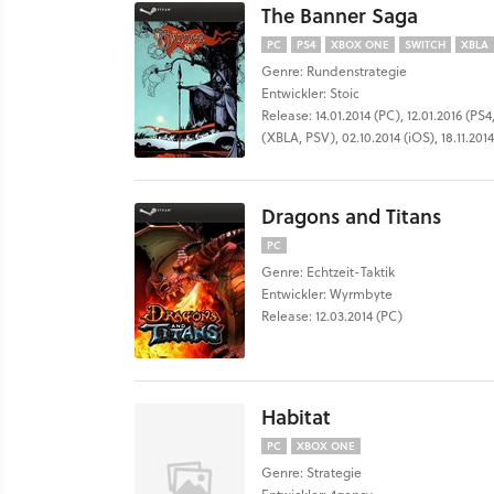
The Banner Saga
PC
PS4
XBOX ONE
SWITCH
XBLA
Genre: Rundenstrategie
Entwickler: Stoic
Release: 14.01.2014 (PC), 12.01.2016 (PS
(XBLA, PSV), 02.10.2014 (iOS), 18.11.201
Dragons and Titans
PC
Genre: Echtzeit-Taktik
Entwickler: Wyrmbyte
Release: 12.03.2014 (PC)
Habitat
PC
XBOX ONE
Genre: Strategie