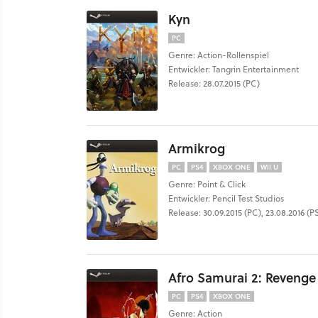
Kyn
PC
Genre: Action-Rollenspiel
Entwickler: Tangrin Entertainment
Release: 28.07.2015 (PC)
Armikrog
PC
PS4
XBOX ONE
WII U
Genre: Point & Click
Entwickler: Pencil Test Studios
Release: 30.09.2015 (PC), 23.08.2016 (
Afro Samurai 2: Reveng
PC
PS4
XBOX ONE
Genre: Action