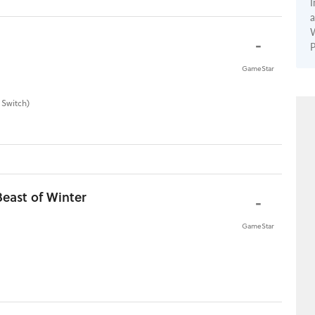
I
a
W
-
P
GameStar
 Switch)
 Beast of Winter
-
GameStar