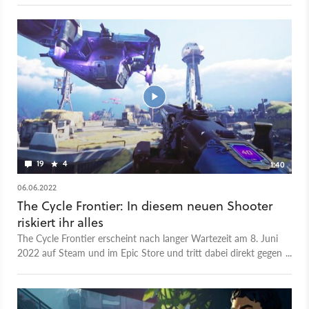
erreichen muss. Entsprechend kann es sich lohnen, eine Zeit
lang zusammenzuarbeiten, um seine Ziele zu erreichen.
Allerdings besteht stets die Gefahr, dass euch andere Spieler
veraten, um an eure Beute zu kommen. Im Trailer zeigt das
Spiel, was euch in der mittlerweile zweiten Season erwarten
wird. Denn mit der bekommt The Cycle eine ganze Ladung
neuer Inhalte. So gibt es mit Tharsis Island eine komplett neue
Map, aber auch neue Kampagnen-Missionen sowie einen
neuen Battle-Pass, der aus ganzen 100 Leveln besteht. Season
2 ist bereits Ende September gestartet. Ihr könnt also jederzeit
kostenlos in das Spiel einsteigen und sofort selbst den neuen
19
4
1:40
Content begutachten.
06.06.2022
The Cycle Frontier: In diesem neuen Shooter
riskiert ihr alles
The Cycle Frontier erscheint nach langer Wartezeit am 8. Juni
2022 auf Steam und im Epic Store und tritt dabei direkt gegen
Hunt Showdown, Escape from Tarkov und ähnliche Raid-
Shooter an - ein Trend, der sich aktuell an vielen Stellen
beobachten lässt! Auf einem fremden Planeten, der vor