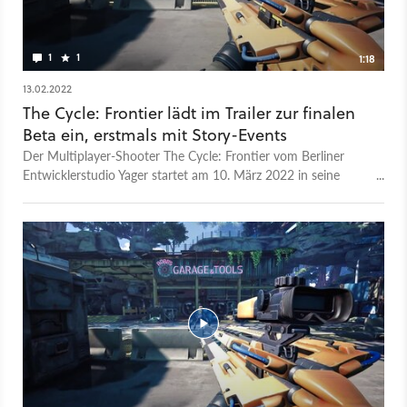
1
1
1:18
13.02.2022
The Cycle: Frontier lädt im Trailer zur finalen
Beta ein, erstmals mit Story-Events
Der Multiplayer-Shooter The Cycle: Frontier vom Berliner
Entwicklerstudio Yager startet am 10. März 2022 in seine
nächste Beta-Phase, nachdem an der ersten Closed Beta
bereits über 350.000 Steam-Spieler teilgenommen haben. Der
neue Trailer soll euch jetzt natürlich Lust machen, vielleicht
mal einen Blick zu riskieren. Falls ihr Lust bekomme habt:
Meldet euch einfach bei Steam mit einem einzigen
Knopfdruck für den kommenden Spieletest an.