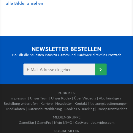
alle Bilder ansehen
NEWSLETTER BESTELLEN
Hol' dir die neuesten Infos zu Games und Hardware direkt ins Postfach
RUBRIKEN
Impressum
|
Unser Team
|
Unser Kodex
|
Über Webedia
|
Abo kündigen
|
Bestellung widerrufen
|
Karriere
|
Newsletter
|
Kontakt
|
Nutzungsbestimmungen
|
Mediadaten
|
Datenschutzerklärung
|
Cookies & Tracking
|
Transparenzbericht
MEDIENGRUPPE
GameStar
|
GamePro
|
Mein MMO
|
GetHero
|
Jeuxvideo.com
SOCIAL MEDIA