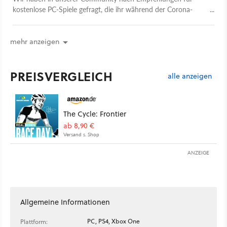
kostenlose PC-Spiele gefragt, die ihr während der Corona-
Quarantäne spielen könnt. Hier sind 5 Free2Play-Tipps von
euch für euch.
mehr anzeigen
PREISVERGLEICH
alle anzeigen
The Cycle: Frontier
ab 8,90 €
Versand s. Shop
ANZEIGE
Allgemeine Informationen
PC, PS4, Xbox One
Plattform: