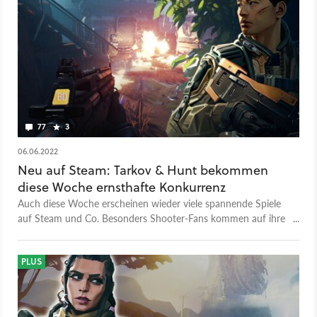
aggressiven Alien-Kreaturen, giftigen Pflanzen, Stürmen und
anderen Gefahren nur so wimmelt, müsst ihr wertvolle
Ressourcen bergen und lebendig mit einem Evakuierungsschiff
entkommen. Einen dicken Strich durch die Rechnung machen
euch dabei unter Umständen nicht nur die Flora & Fauna,
sondern auch andere Spieler! Das Risiko ist hoch: Nur wer
überlebt und es sicher zur Basis zurück schafft, darf aus der
Beute neue Ausrüstung craften. Für wen sich der Shooter aus
Deutschland lohnen könnte, verraten unsere Eindrücke aus
77
3
der Closed Beta von The Cycle!
06.06.2022
Neu auf Steam: Tarkov & Hunt bekommen
diese Woche ernsthafte Konkurrenz
Auch diese Woche erscheinen wieder viele spannende Spiele
auf Steam und Co. Besonders Shooter-Fans kommen auf ihre
Kosten.
PLUS