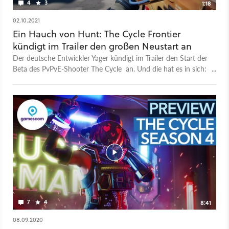
4
3
1:18
02.10.2021
Ein Hauch von Hunt: The Cycle Frontier
kündigt im Trailer den großen Neustart an
Der deutsche Entwickler Yager kündigt im Trailer den Start der
Beta des PvPvE-Shooter The Cycle an. Und die hat es in sich:
Das Spiel wurde stark überarbeitet und soll nun mehr
Spannung bieten, da ihr nun eure Ausrüstung dauerhaft
verlieren könnt. Passend dazu heißt das Spiel jetzt The Cycle:
Frontier. Alles in allem erinnert der Mix aus Ressourcenjagd,
PvE-Kampf und PvP-Gefechten noch mehr an
den erfolgreiche Crytek-Shooter Hunt Showdown, wo
ebenfalls der Verlust der Ausrüstung droht. Wenn ihr die große
Überarbeitung selbst ausprobieren wollt, könnt ihr euch auf
Steam und im Epic Games Store für den Playtest bewerben,
der bereits läuft. Bei unserem Versuch haben wir binnen
Minuten eine Zusage bekommen und konnten The Cycle:
Frontier direkt downloaden.
7
4
8:41
08.09.2020