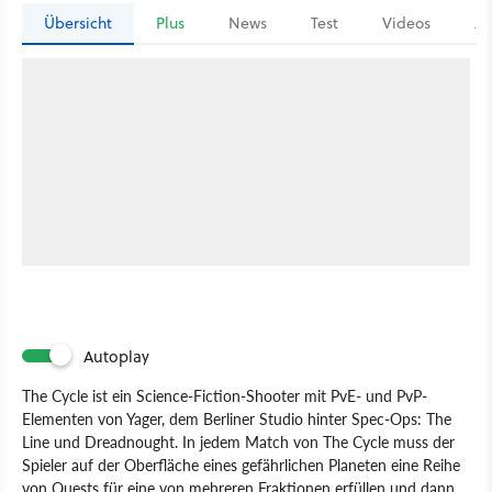
Übersicht
Plus
News
Test
Videos
Ar
Autoplay
The Cycle ist ein Science-Fiction-Shooter mit PvE- und PvP-
Elementen von Yager, dem Berliner Studio hinter Spec-Ops: The
Line und Dreadnought. In jedem Match von The Cycle muss der
Spieler auf der Oberfläche eines gefährlichen Planeten eine Reihe
von Quests für eine von mehreren Fraktionen erfüllen und dann