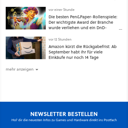
sich fragt, wieso Valve das nicht
gleich so macht
vor einer Stunde
Die besten Pen&Paper-Rollenspiele:
Der wichtigste Award der Branche
wurde verliehen und ein DnD-
Konkurrent ist der große Gewinner
vor 12 Stunden
Amazon kürzt die Rückgabefrist: Ab
September habt ihr für viele
Einkäufe nur noch 14 Tage
mehr anzeigen
NEWSLETTER BESTELLEN
Hol' dir die neuesten Infos zu Games und Hardware direkt ins Postfach