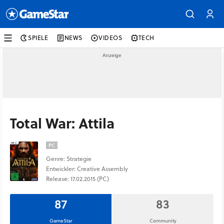
SPIELE
NEWS
VIDEOS
TECH
Total War: Attila
PC
Genre: Strategie
Entwickler: Creative Assembly
Release: 17.02.2015 (PC)
87
83
GameStar
Community