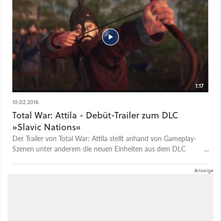
Ankündigungstrailer zur Mod Roms Glorie auf Steam: Ancient
quasi Rome 2 mit allen spielmechanischen Verbesserungen des
Empires im Workshop
Stand-Alone-Addons. Gleichzeitig gibt’s ein komplett neues
Kampfsystem, das die Trefferpunkte aller Soldaten auf 1 senkt,
Geschosse tödlicher, Formationen bedeutsamer und die Moral
der Truppen noch wichtiger macht, zu Lande und zu Wasser.
Die Mod soll im September erscheinen.
1:17
10.02.2016
Total War: Attila - Debüt-Trailer zum DLC
»Slavic Nations«
Der Trailer von Total War: Attila stellt anhand von Gameplay-
Szenen unter anderem die neuen Einheiten aus dem DLC
»Slavic Nations« etwas genauer vor.