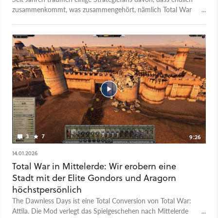
zusammenkommt, was zusammengehört, nämlich Total War
und Der Herr der Ringe. Doch vorerst dürfte daraus nichts
werden, bei den Briten von Creative Assembly steht jetzt erst
einmal Medieval 3 und Warhammer 40k an. Wie so oft
müssen daher fleißige Modder zur Hilfe eilen. Die haben
früher schon, etwa in Total War: Medieval 2, Tolkiens Welt
zum Leben erweckt. Und seit einigen Jahren nun basteln
Freiwillige an der Total Conversion The Dawnless Days zum
grafisch moderneren Total War: Attila. Im vergangenen
Dezember ist da nun die Beta 1.0 gestartet, die eine richtige
Total-War-Kampagne in Mittelerde unterstützt. Und das sah
alles so vielversprechend aus, dass wir uns direkt reingestürzt
haben.
3
7
9:26
14.01.2026
Total War in Mittelerde: Wir erobern eine
Stadt mit der Elite Gondors und Aragorn
höchstpersönlich
The Dawnless Days ist eine Total Conversion von Total War:
Attila. Die Mod verlegt das Spielgeschehen nach Mittelerde