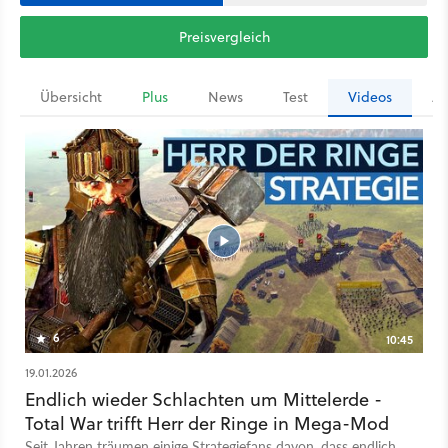
Preisvergleich
Übersicht
Plus
News
Test
Videos
Ar
6
10:45
19.01.2026
Endlich wieder Schlachten um Mittelerde -
Total War trifft Herr der Ringe in Mega-Mod
Seit Jahren träumen einige Strategiefans davon, dass endlich