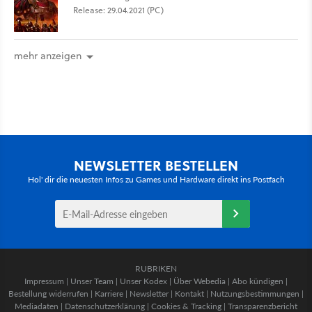
Release: 29.04.2021 (PC)
mehr anzeigen
NEWSLETTER BESTELLEN
Hol' dir die neuesten Infos zu Games und Hardware direkt ins Postfach
RUBRIKEN
Impressum
|
Unser Team
|
Unser Kodex
|
Über Webedia
|
Abo kündigen
|
Bestellung widerrufen
|
Karriere
|
Newsletter
|
Kontakt
|
Nutzungsbestimmungen
|
Mediadaten
|
Datenschutzerklärung
|
Cookies & Tracking
|
Transparenzbericht