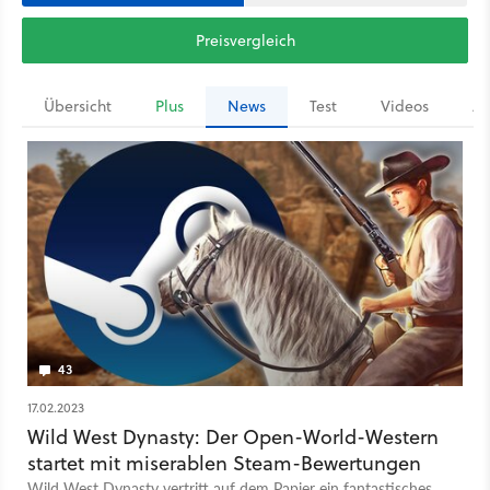
Preisvergleich
Übersicht
Plus
News
Test
Videos
Ar
43
17.02.2023
Wild West Dynasty: Der Open-World-Western
startet mit miserablen Steam-Bewertungen
Wild West Dynasty vertritt auf dem Papier ein fantastisches