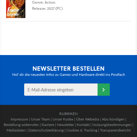
Genre: Action
Release: 2027 (PC)
NEWSLETTER BESTELLEN
Hol' dir die neuesten Infos zu Games und Hardware direkt ins Postfach
RUBRIKEN
Impressum
|
Unser Team
|
Unser Kodex
|
Über Webedia
|
Abo kündigen
|
Bestellung widerrufen
|
Karriere
|
Newsletter
|
Kontakt
|
Nutzungsbestimmungen
|
Mediadaten
|
Datenschutzerklärung
|
Cookies & Tracking
|
Transparenzbericht