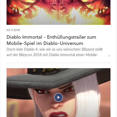
02.11.2018
Diablo Immortal - Enthüllungstrailer zum
Mobile-Spiel im Diablo-Universum
Doch kein Diablo 4, wie wir es uns wünschen! Blizzard stellt
auf der Blizzcon 2018 mit Diablo Immortal einen Mobile-
Ableger seiner beliebten Action-Rollenspiel-Marke vor. Der
Ankündigungstrailer oben gibt einen ersten Eindruck von
Diablo Immortal. Darin enthalten sind sechs spielbare Klassen:
Kreuzritter, Barbar, Zauberin, Dämonenjäger, Mönch und
Totenbeschwörer. Ein Releasetermin für das neue Diablo für
Handys und Tablet gibt es noch nicht, Diablo Immortal soll
laut Blizzard »bald« erscheinen - dabei hatten sich PC-Spieler
wohl eher ein echtes Diablo 4 für den PC erhofft.