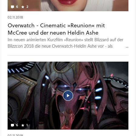
6
2
02.11.2018
Overwatch - Cinematic »Reunion« mit
McCree und der neuen Heldin Ashe
Im neuen animierten Kurzfilm »Reunion« stellt Blizzard auf der
Blizzcon 2018 die neue Overwatch-Heldin Ashe vor - als
Widersacherin des Helden McCree. Der Desperado liefert sich
in der Szenerie der Map Route 66 einen Stand-Off mit Ashe
und ihrer Deadlock Gang, der er früher selbst angehörte. Die
beiden Parteien streiten um den ominösen Inhalt eines
entgleisten Frachtcontainers, wir vermuteten eine
Nuklearwaffe. Was es tatsächlich ist, seht ihr im Film. Soviel
sei verraten: Es könnte sich um einen weiteren zukünftigen
Helden handeln, oder um eine Kokosnuss. Wann Ashe auf
dem PTR und schließlich auf den Live-Servern einreiten wird,
ist noch nicht bekannt. Hier lest ihr aber, was bereits über die
29. Overwatch-Heldin bekannt ist.
6
1
02.11.2018