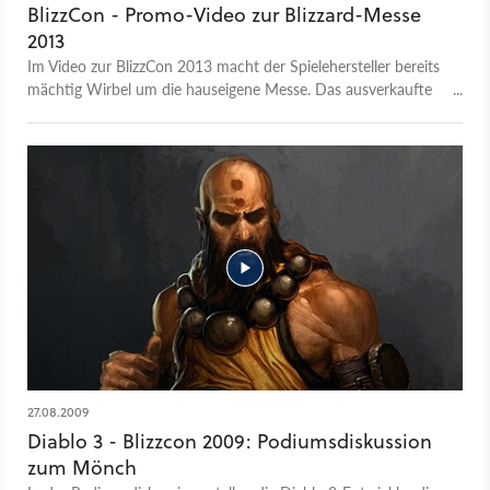
BlizzCon - Promo-Video zur Blizzard-Messe
2013
Im Video zur BlizzCon 2013 macht der Spielehersteller bereits
mächtig Wirbel um die hauseigene Messe. Das ausverkaufte
Event, bei dem unter anderem Blink182 auftreten, findet am
8. und 9. November 2013 im Anaheim Convention Center
statt. Virtuelle Tickets zum HD-Stream der BlizzCon kosten 30
Euro.
27.08.2009
Diablo 3 - Blizzcon 2009: Podiumsdiskussion
zum Mönch