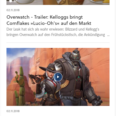
27
02.11.2018
Overwatch - Trailer: Kelloggs bringt
Cornflakes »Lucio-Oh's« auf den Markt
Der Leak hat sich als wahr erwiesen: Blizzard und Kellogg's
bringen Overwatch auf den Frühstückstisch, die Ankündigung
samt Trailer erfolgte auf der Blizzcon 2018. Held Lucio wirbt
denn auch gewohnt enthusiastisch für seine Lucio-Oh's, die
von der Form her mit den hierzulande bekannten Kellogg's
Froot Loops identisch sind. Lucio-Oh's erscheinen zunächst
nur in den USA, und zwar im Dezember 2018. Ob auch ein
internationaler Release der Süßigkeit folgt, hängt sicher auch
mit dem Erfolg in Amerika zusammen. Die Overwatch-
Cornflakes sind aber nicht das Einzige, worüber sich Fans von
Blizzards Heldenshooter freuen können. Auch auf der Blizzcon
2018 stellte Blizzard nämlich die 29. Heldin vor: Outlaw und
McCree-Gegenspielerin Ashe.
02.11.2018