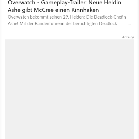
Overwatch - Gameplay-Trailer: Neue Heldin
Ashe gibt McCree einen Kinnhaken
Overwatch bekommt seinen 29. Helden: Die Deadlock-Chefin
Ashe! Mit der Bandenführerin der berüchtigten Deadlock
Gang ist nicht zu Spaßen, wie der Gameplay-Trailer zu Ashe
zeigt. Ehemaliger Bandenkollege und Jetzt-Rivale McCree lernt
denn auch auf die schmerzhafte Art, dass Ashe über
schlagende Argumente verfügt: Sie verpasst ihm kurzerhand
einen saftigen Kinnhaken. Doch auch mit Waffen weiß Ashe
umzugehen: Die neue Overwatch-Heldin macht von ihrem
futuristischen Unterhebelrepetiergewehr und ihrer kurzen
doppelläufigen Schrotflinte Gebrauch, um ordentlich Schaden
auszuteilen. Hilft alles nichts, wirft sie ein Bündel Dynamit, um
Gegner aus den Latschen zu sprengen. Ist selbst das noch
nicht brachial genug, ruft sie mit ihrer Ultimate kurzerhand
Bandenkumpel Bob, der dann mit seiner schieren Kraft und
einem Maschinengewehr ordentlich aufräumt. Hier findet ihr
mehr Infos und Details zur neuen Overwatch-Heldin Ashe.
Auch für Heroes of the Storm gab es eine neue Heldin.
Orphea stammt erstmals nicht aus einem anderen Blizzard-
Franchise.