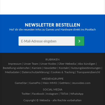
NEWSLETTER BESTELLEN
Hol' dir die neuesten Infos zu Games und Hardware direkt ins Postfach
RUBRIKEN
Impressum
|
Unser Team
|
Unser Kodex
|
Über Webedia
|
Abo kündigen
|
Bestellung widerrufen
|
Karriere
|
Newsletter
|
Kontakt
|
Nutzungsbestimmungen
|
Mediadaten
|
Datenschutzerklärung
|
Cookies & Tracking
|
Transparenzbericht
MEDIENGRUPPE
GameStar
|
GamePro
|
Mein MMO
|
GetHero
|
Jeuxvideo.com
SOCIAL MEDIA
Twitter
|
Facebook
|
Instagram
|
TikTok
|
WhatsApp
Copyright © Webedia - alle Rechte vorbehalten