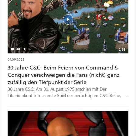
30
10
2:58
07.09.2025
30 Jahre C&C: Beim Feiern von Command &
Conquer verschweigen die Fans (nicht) ganz
zufällig den Tiefpunkt der Serie
30 Jahre C&C: Am 31. August 1995 erschien mit Der
Tiberiumkonflikt das erste Spiel der berüchtigten C&C-Reihe,
die fortan das Genre der Echtzeitstrategie prägen sollte wie
kaum eine andere Serie. Der ideale Zeitpunkt für ein Ranking
aller C&C-Spiele! Zum Jubiläum hat Command & Conquer
Saga, eine der größten offiziellen Fan-Seiten rund um C&C,
eine besondere Huldigung vorbereitet: Im inoffiziellen »30th
Command and Conquer Anniversary Trailer« wird jeder