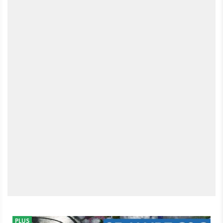
ihr Verbesserungsvorschläge? Würdet ihr gerne mehr solcher
Videoserien zu anderen Spielen sehen und wenn ja, welche
Serien interessieren euch dabei am meisten? Schreibt es uns in
den Kommentaren und bestimmt mit über die Zukunft von
GameStar Plus! Episode 1: Die Geburt der Echtzeit-Strategie
Episode 2: Westwood definiert das RTS-Genre Episode 3: Der
Aufstieg und Fall der Serie Episode 4: Die Erben von C&C
PLUS