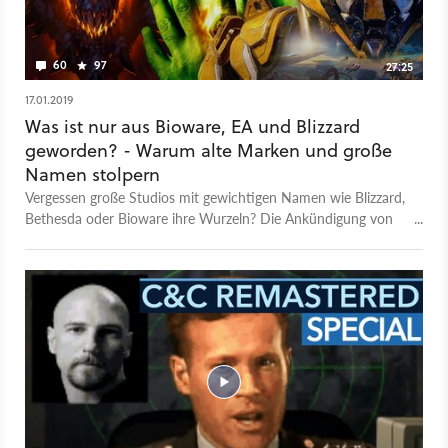
60
97
27:25
17.01.2019
Was ist nur aus Bioware, EA und Blizzard
geworden? - Warum alte Marken und große
Namen stolpern
Vergessen große Studios mit gewichtigen Namen wie Blizzard,
Bethesda oder Bioware ihre Wurzeln? Die Ankündigung von
Mobile-Spielen wie Diablo Immortal und Command &
Conquer: Rivals oder der Shitstorm um Fallout 76 belegen:
Die Spieler sind unzufrieden mit dem, was bekannte
Videospiel-Entwickler aus ihren Lieblingsserien machen. Aber
was sind die Gründe für solche Entscheidungen, die komplett
gegensätzlich zu den Erwartungen der Fans und dem Ruf der
verbundenen Firmen und Marken laufen? Warum arbeitet
Bioware, einst für Singleplayer-Rollenspiele bekannt, an einem
Destiny-typischen Loot-Shooter namens Anthem? Michael
Graf und Peter Bathge vom GameStar-Plus-Team geben