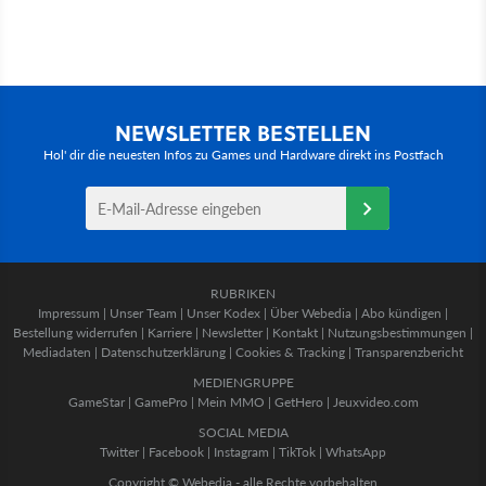
NEWSLETTER BESTELLEN
Hol' dir die neuesten Infos zu Games und Hardware direkt ins Postfach
RUBRIKEN
Impressum
|
Unser Team
|
Unser Kodex
|
Über Webedia
|
Abo kündigen
|
Bestellung widerrufen
|
Karriere
|
Newsletter
|
Kontakt
|
Nutzungsbestimmungen
|
Mediadaten
|
Datenschutzerklärung
|
Cookies & Tracking
|
Transparenzbericht
MEDIENGRUPPE
GameStar
|
GamePro
|
Mein MMO
|
GetHero
|
Jeuxvideo.com
SOCIAL MEDIA
Twitter
|
Facebook
|
Instagram
|
TikTok
|
WhatsApp
Copyright © Webedia - alle Rechte vorbehalten