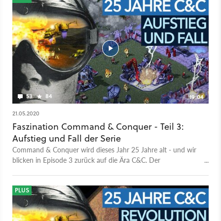
53
84
19:04
21.05.2020
Faszination Command & Conquer - Teil 3:
Aufstieg und Fall der Serie
Command & Conquer wird dieses Jahr 25 Jahre alt - und wir
blicken in Episode 3 zurück auf die Ära C&C. Der
»Tiberiumkonflikt« leitet 1995 eine neue Epoche für die
Echtzeitstrategie ein. Und es folgen viele weitere
Fortsetzungen - eine Berg- und Talfahrt für die Serie. Denn
PLUS
nicht jeder Serienteil kann überzeugen. Welche Fortsetzungen
brachten die Serie und das RTS-Genre voran? Und welche