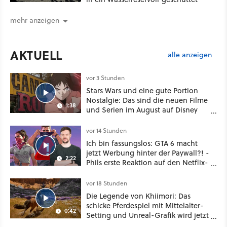
mehr anzeigen
AKTUELL
alle anzeigen
vor 3 Stunden
Stars Wars und eine gute Portion
Nostalgie: Das sind die neuen Filme
1:38
und Serien im August auf Disney
Plus
vor 14 Stunden
Ich bin fassungslos: GTA 6 macht
jetzt Werbung hinter der Paywall?! -
2:22
Phils erste Reaktion auf den Netflix-
Deal
vor 18 Stunden
Die Legende von Khiimori: Das
schicke Pferdespiel mit Mittelalter-
0:42
Setting und Unreal-Grafik wird jetzt
noch größer und gefährlicher