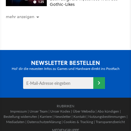
1:25
Gothic-Likes
mehr anzeigen
NEWSLETTER BESTELLEN
Hol' dir die neuesten Infos zu Games und Hardware direkt ins Postfach
RUBRIKEN
Impressum
|
Unser Team
|
Unser Kodex
|
Über Webedia
|
Abo kündigen
|
Bestellung widerrufen
|
Karriere
|
Newsletter
|
Kontakt
|
Nutzungsbestimmungen
|
Mediadaten
|
Datenschutzerklärung
|
Cookies & Tracking
|
Transparenzbericht
MEDIENGRUPPE