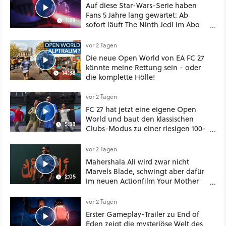
Auf diese Star-Wars-Serie haben
Fans 5 Jahre lang gewartet: Ab
1:29
sofort läuft The Ninth Jedi im Abo
bei Disney Plus
vor 2 Tagen
Die neue Open World von EA FC 27
könnte meine Rettung sein - oder
14:38
die komplette Hölle!
vor 2 Tagen
FC 27 hat jetzt eine eigene Open
World und baut den klassischen
5:38
Clubs-Modus zu einer riesigen 100-
Spieler-Sandbox aus
vor 2 Tagen
Mahershala Ali wird zwar nicht
Marvels Blade, schwingt aber dafür
2:05
im neuen Actionfilm Your Mother
Your Mother Your Mother das
Schwert
vor 2 Tagen
Erster Gameplay-Trailer zu End of
Eden zeigt die mysteriöse Welt des