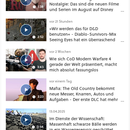
Nostalgie: Das sind die neuen Filme
1:38
und Serien im August auf Disney
Plus
vor 21 Stunden
»Wir werden das für D&D
benutzen« - Diablo-Survivors-Mix
2:52
Seeing Eyes hat ein überraschend
nützliches Map-Tool
vor 2 Wochen
Wie sich CoD Modern Warfare 4
gerade der Welt präsentiert, macht
3:43
mich absolut fassungslos
vor einem Tag
Mafia: The Old Country bekommt
neue Messer, Knarren, Autos und
3:23
Aufgaben - Der erste DLC hat mehr
dabei als nur Story
13.04.2025
Im Dienste der Wissenschaft:
Massenhaft schwarze Bälle werden
0:54
in ein Wasserreservoir geschüttet