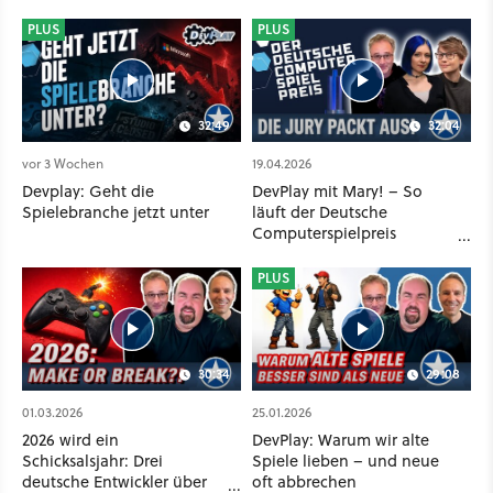
PLUS
PLUS
32:49
32:04
vor 3 Wochen
19.04.2026
Devplay: Geht die
DevPlay mit Mary! – So
Spielebranche jetzt unter
läuft der Deutsche
Computerspielpreis
wirklich ab
PLUS
30:34
29:08
01.03.2026
25.01.2026
2026 wird ein
DevPlay: Warum wir alte
Schicksalsjahr: Drei
Spiele lieben – und neue
deutsche Entwickler über
oft abbrechen