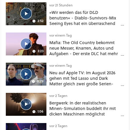
vor 21 Stunden
»Wir werden das für D&D
benutzen« - Diablo-Survivors-Mix
2:52
Seeing Eyes hat ein überraschend
nützliches Map-Tool
vor einem Tag
Mafia: The Old Country bekommt
neue Messer, Knarren, Autos und
3:23
Aufgaben - Der erste DLC hat mehr
dabei als nur Story
vor einem Tag
Neu auf Apple TV: Im August 2026
gehen mit Ted Lasso und Dark
0:29
Matter gleich zwei große Serien-
Highlights weiter
vor 2 Tagen
Bergwerk: In der realistischen
Minen-Simulation buddelt ihr mit
1:06
dicken Maschinen möglichst
vorsichtig Kohle aus
vor 2 Tagen