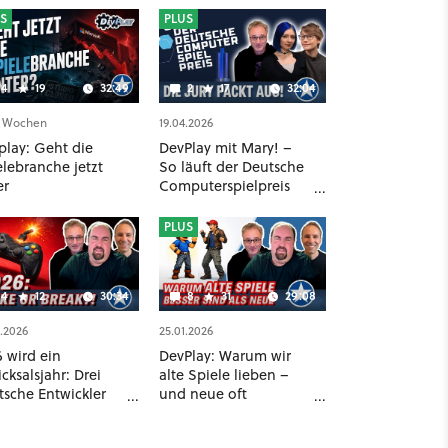
S
PLUS
4
19
32:49
2
17
32:04
3 Wochen
19.04.2026
play: Geht die
DevPlay mit Mary! –
elebranche jetzt
So läuft der Deutsche
er
Computerspielpreis
wirklich ab
PLUS
4
12
30:34
8
31
29:08
3.2026
25.01.2026
 wird ein
DevPlay: Warum wir
cksalsjahr: Drei
alte Spiele lieben –
tsche Entwickler
und neue oft
r große Chancen
abbrechen
 große Sorgen