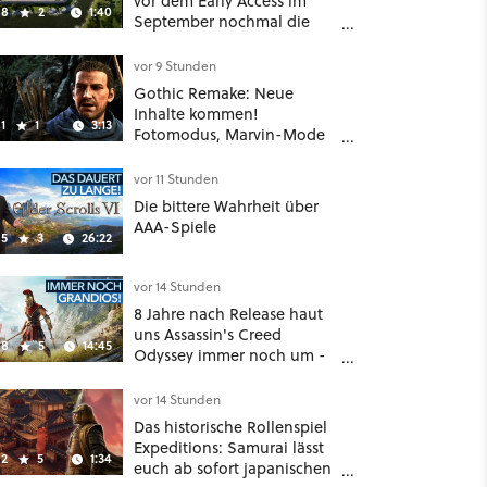
vor dem Early Access im
8
2
1:40
September nochmal die
Mittelalter-Essen an
vor 9 Stunden
Gothic Remake: Neue
Inhalte kommen!
1
1
3:13
Fotomodus, Marvin-Mode
und mehr bestätigt
vor 11 Stunden
Die bittere Wahrheit über
AAA-Spiele
5
3
26:22
vor 14 Stunden
8 Jahre nach Release haut
uns Assassin's Creed
8
5
14:45
Odyssey immer noch um -
Und ist jetzt sogar besser!
vor 14 Stunden
Das historische Rollenspiel
Expeditions: Samurai lässt
2
5
1:34
euch ab sofort japanischen