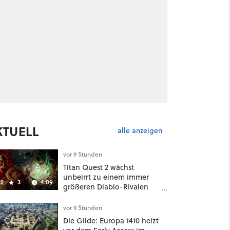
KTUELL
alle anzeigen
vor 9 Stunden
Titan Quest 2 wächst
unbeirrt zu einem immer
2
3
4:09
größeren Diablo-Rivalen
heran - ab sofort gibt's
sogar eine richtige
vor 9 Stunden
Beschwörer-Klasse
Die Gilde: Europa 1410 heizt