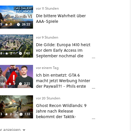
Und ist jetzt sogar besser!
vor 11 Stunden
Die bittere Wahrheit über
AAA-Spiele
5
3
26:22
vor 9 Stunden
Die Gilde: Europa 1410 heizt
vor dem Early Access im
8
2
1:40
September nochmal die
Mittelalter-Essen an
vor einem Tag
Ich bin entsetzt: GTA 6
macht jetzt Werbung hinter
166
9
2:22
der Paywall?! - Phils erste
Reaktion auf den Netflix-
Deal
vor 20 Stunden
Ghost Recon Wildlands: 9
Jahre nach Release
3
2
1:33
bekommt der Taktik-
Shooter mit Last Rites
nochmal ein dickes Update
r anzeigen