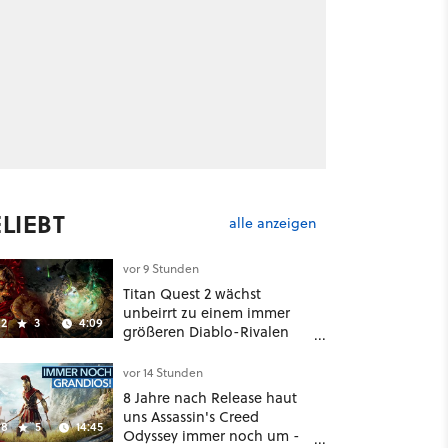
LIEBT
alle anzeigen
vor 9 Stunden
Titan Quest 2 wächst
unbeirrt zu einem immer
2
3
4:09
größeren Diablo-Rivalen
heran - ab sofort gibt's
sogar eine richtige
vor 14 Stunden
Beschwörer-Klasse
8 Jahre nach Release haut
uns Assassin's Creed
8
5
14:45
Odyssey immer noch um -