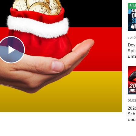
PLU
vor 
Dev
Spi
unt
01.0
2026
Schi
deu
übe
und