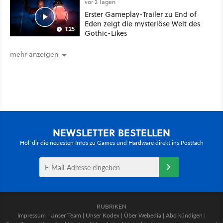
Schwert
vor 2 Tagen
Erster Gameplay-Trailer zu End of
Eden zeigt die mysteriöse Welt des
1:25
Gothic-Likes
mehr anzeigen
NEWSLETTER BESTELLEN
Hol' dir die neuesten Infos zu Games und Hardware direkt ins Postfach
RUBRIKEN
Impressum
|
Unser Team
|
Unser Kodex
|
Über Webedia
|
Abo kündigen
|