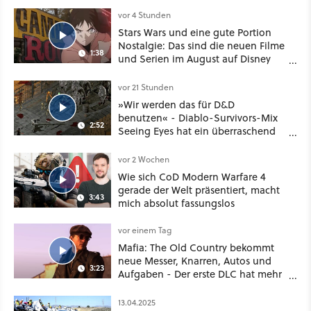
vor 4 Stunden
Stars Wars und eine gute Portion
Nostalgie: Das sind die neuen Filme
1:38
und Serien im August auf Disney
Plus
vor 21 Stunden
»Wir werden das für D&D
benutzen« - Diablo-Survivors-Mix
2:52
Seeing Eyes hat ein überraschend
nützliches Map-Tool
vor 2 Wochen
Wie sich CoD Modern Warfare 4
gerade der Welt präsentiert, macht
3:43
mich absolut fassungslos
vor einem Tag
Mafia: The Old Country bekommt
neue Messer, Knarren, Autos und
3:23
Aufgaben - Der erste DLC hat mehr
dabei als nur Story
13.04.2025