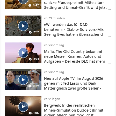
schicke Pferdespiel mit Mittelalter-
0:42
Setting und Unreal-Grafik wird jetzt
noch größer und gefährlicher
vor 21 Stunden
»Wir werden das für D&D
benutzen« - Diablo-Survivors-Mix
2:52
Seeing Eyes hat ein überraschend
nützliches Map-Tool
vor einem Tag
Mafia: The Old Country bekommt
neue Messer, Knarren, Autos und
3:23
Aufgaben - Der erste DLC hat mehr
dabei als nur Story
vor einem Tag
Neu auf Apple TV: Im August 2026
gehen mit Ted Lasso und Dark
0:29
Matter gleich zwei große Serien-
Highlights weiter
vor 2 Tagen
Bergwerk: In der realistischen
Minen-Simulation buddelt ihr mit
1:06
dicken Maschinen möglichst