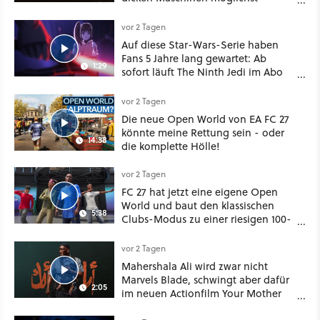
vorsichtig Kohle aus
vor 2 Tagen
Auf diese Star-Wars-Serie haben
Fans 5 Jahre lang gewartet: Ab
1:29
sofort läuft The Ninth Jedi im Abo
bei Disney Plus
vor 2 Tagen
Die neue Open World von EA FC 27
könnte meine Rettung sein - oder
14:38
die komplette Hölle!
vor 2 Tagen
FC 27 hat jetzt eine eigene Open
World und baut den klassischen
5:38
Clubs-Modus zu einer riesigen 100-
Spieler-Sandbox aus
vor 2 Tagen
Mahershala Ali wird zwar nicht
Marvels Blade, schwingt aber dafür
2:05
im neuen Actionfilm Your Mother
Your Mother Your Mother das