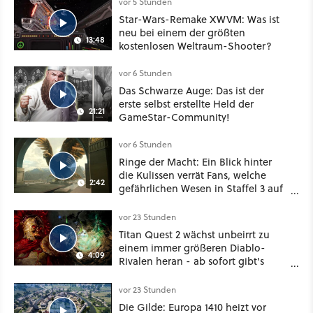
vor 5 Stunden
Star-Wars-Remake XWVM: Was ist
neu bei einem der größten
13:48
kostenlosen Weltraum-Shooter?
vor 6 Stunden
Das Schwarze Auge: Das ist der
erste selbst erstellte Held der
21:21
GameStar-Community!
vor 6 Stunden
Ringe der Macht: Ein Blick hinter
die Kulissen verrät Fans, welche
2:42
gefährlichen Wesen in Staffel 3 auf
sie warten
vor 23 Stunden
Titan Quest 2 wächst unbeirrt zu
einem immer größeren Diablo-
4:09
Rivalen heran - ab sofort gibt's
sogar eine richtige Beschwörer-
Klasse
vor 23 Stunden
Die Gilde: Europa 1410 heizt vor