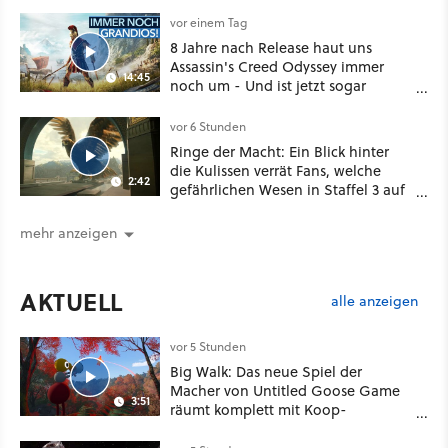
vor einem Tag
8 Jahre nach Release haut uns
Assassin's Creed Odyssey immer
14:45
noch um - Und ist jetzt sogar
besser!
vor 6 Stunden
Ringe der Macht: Ein Blick hinter
die Kulissen verrät Fans, welche
2:42
gefährlichen Wesen in Staffel 3 auf
sie warten
mehr anzeigen
AKTUELL
alle anzeigen
vor 5 Stunden
Big Walk: Das neue Spiel der
Macher von Untitled Goose Game
3:51
räumt komplett mit Koop-
Konventionen auf