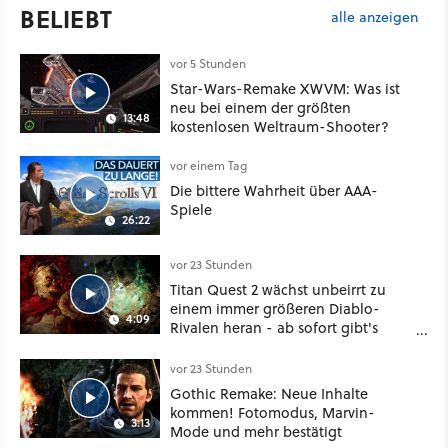
BELIEBT
alle anzeigen
vor 5 Stunden
Star-Wars-Remake XWVM: Was ist
neu bei einem der größten
13:48
kostenlosen Weltraum-Shooter?
vor einem Tag
Die bittere Wahrheit über AAA-
Spiele
26:22
vor 23 Stunden
Titan Quest 2 wächst unbeirrt zu
einem immer größeren Diablo-
4:09
Rivalen heran - ab sofort gibt's
sogar eine richtige Beschwörer-
Klasse
vor 23 Stunden
Gothic Remake: Neue Inhalte
kommen! Fotomodus, Marvin-
3:13
Mode und mehr bestätigt