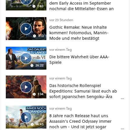
dem Early Access im September
1:40
nochmal die Mittelalter-Essen an
vor 23 Stunden
Gothic Remake: Neue Inhalte
kommen! Fotomodus, Marvin-
3:13
Mode und mehr bestätigt
vor einem Tag
Die bittere Wahrheit über AAA-
Spiele
26:22
vor einem Tag
Das historische Rollenspiel
Expeditions: Samurai lässt euch ab
1:34
sofort japanischen Sengoku-Ära
aufmischen - wahlweise mit Gewalt
oder Diplomatie
vor einem Tag
8 Jahre nach Release haut uns
Assassin's Creed Odyssey immer
14:45
noch um - Und ist jetzt sogar