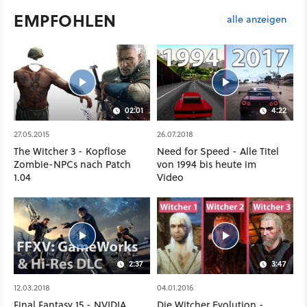
EMPFOHLEN
alle anzeigen
02:01
4:22
27.05.2015
26.07.2018
The Witcher 3 - Kopflose
Need for Speed - Alle Titel
Zombie-NPCs nach Patch
von 1994 bis heute im
1.04
Video
2:37
3:47
12.03.2018
04.01.2016
Final Fantasy 15 - NVIDIA
Die Witcher Evolution -