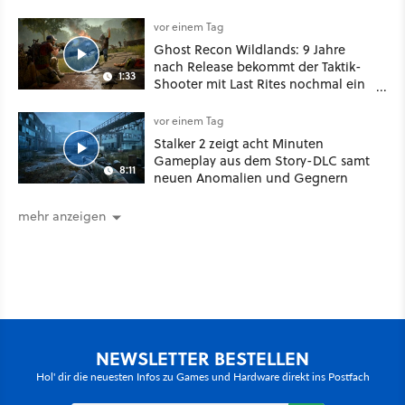
besser!
vor einem Tag
Ghost Recon Wildlands: 9 Jahre
nach Release bekommt der Taktik-
1:33
Shooter mit Last Rites nochmal ein
dickes Update
vor einem Tag
Stalker 2 zeigt acht Minuten
Gameplay aus dem Story-DLC samt
8:11
neuen Anomalien und Gegnern
mehr anzeigen
NEWSLETTER BESTELLEN
Hol' dir die neuesten Infos zu Games und Hardware direkt ins Postfach