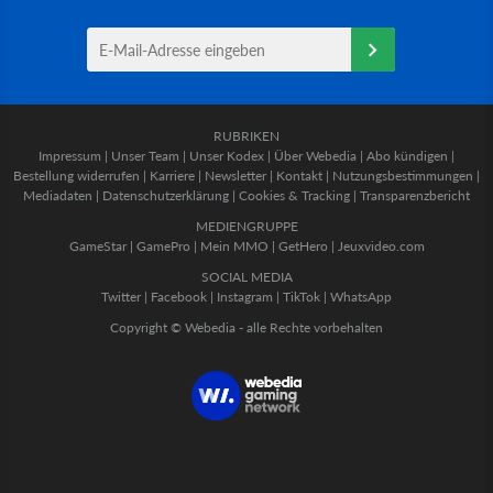
RUBRIKEN
Impressum
|
Unser Team
|
Unser Kodex
|
Über Webedia
|
Abo kündigen
|
Bestellung widerrufen
|
Karriere
|
Newsletter
|
Kontakt
|
Nutzungsbestimmungen
|
Mediadaten
|
Datenschutzerklärung
|
Cookies & Tracking
|
Transparenzbericht
MEDIENGRUPPE
GameStar
|
GamePro
|
Mein MMO
|
GetHero
|
Jeuxvideo.com
SOCIAL MEDIA
Twitter
|
Facebook
|
Instagram
|
TikTok
|
WhatsApp
Copyright © Webedia - alle Rechte vorbehalten