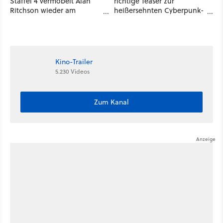
Staffel 4 vermöbelt Alan
richtige Teaser zur
Ritchson wieder am
heißersehnten Cyberpunk-
laufenden Band Verbrecher
Serie ist da - und wir
und legt sich sogar mit der
wissen auch endlich, wann
CIA an
sie startet
Kino-Trailer
5.230 Videos
Zum Kanal