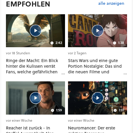
EMPFOHLEN
alle anzeigen
2:42
1:38
vor 18 Stunden
vor 2 Tagen
Ringe der Macht: Ein Blick
Stars Wars und eine gute
hinter die Kulissen verrät
Portion Nostalgie: Das sind
Fans, welche gefährlichen
die neuen Filme und
Wesen in Staffel 3 auf sie
Serien im August auf
warten
Disney Plus
1:59
1:01
vor einer Woche
vor einer Woche
Reacher ist zurück - In
Neuromancer: Der erste