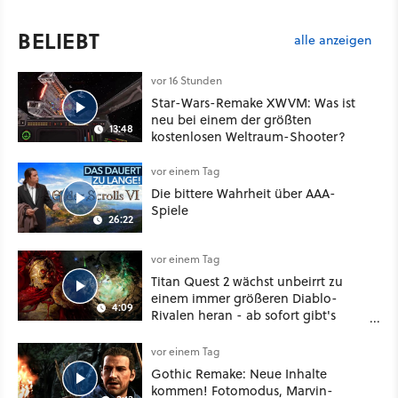
BELIEBT
alle anzeigen
vor 16 Stunden
Star-Wars-Remake XWVM: Was ist
neu bei einem der größten
13:48
kostenlosen Weltraum-Shooter?
vor einem Tag
Die bittere Wahrheit über AAA-
Spiele
26:22
vor einem Tag
Titan Quest 2 wächst unbeirrt zu
einem immer größeren Diablo-
4:09
Rivalen heran - ab sofort gibt's
sogar eine richtige Beschwörer-
Klasse
vor einem Tag
Gothic Remake: Neue Inhalte
kommen! Fotomodus, Marvin-