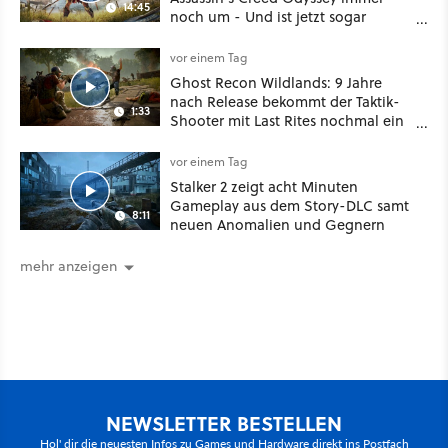
14:45
noch um - Und ist jetzt sogar
besser!
vor einem Tag
Ghost Recon Wildlands: 9 Jahre
nach Release bekommt der Taktik-
1:33
Shooter mit Last Rites nochmal ein
dickes Update
vor einem Tag
Stalker 2 zeigt acht Minuten
Gameplay aus dem Story-DLC samt
8:11
neuen Anomalien und Gegnern
mehr anzeigen
NEWSLETTER BESTELLEN
Hol' dir die neuesten Infos zu Games und Hardware direkt ins Postfach