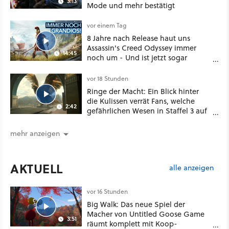
3:13
Mode und mehr bestätigt
vor einem Tag
8 Jahre nach Release haut uns
Assassin's Creed Odyssey immer
14:45
noch um - Und ist jetzt sogar
besser!
vor 18 Stunden
Ringe der Macht: Ein Blick hinter
die Kulissen verrät Fans, welche
2:42
gefährlichen Wesen in Staffel 3 auf
sie warten
mehr anzeigen
AKTUELL
alle anzeigen
vor 16 Stunden
Big Walk: Das neue Spiel der
Macher von Untitled Goose Game
3:51
räumt komplett mit Koop-