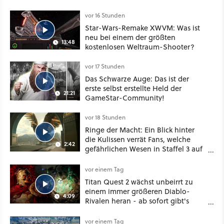
Konventionen auf
vor 16 Stunden
Star-Wars-Remake XWVM: Was ist
neu bei einem der größten
13:48
kostenlosen Weltraum-Shooter?
vor 17 Stunden
Das Schwarze Auge: Das ist der
erste selbst erstellte Held der
21:21
GameStar-Community!
vor 18 Stunden
Ringe der Macht: Ein Blick hinter
die Kulissen verrät Fans, welche
2:42
gefährlichen Wesen in Staffel 3 auf
sie warten
vor einem Tag
Titan Quest 2 wächst unbeirrt zu
einem immer größeren Diablo-
4:09
Rivalen heran - ab sofort gibt's
sogar eine richtige Beschwörer-
Klasse
vor einem Tag