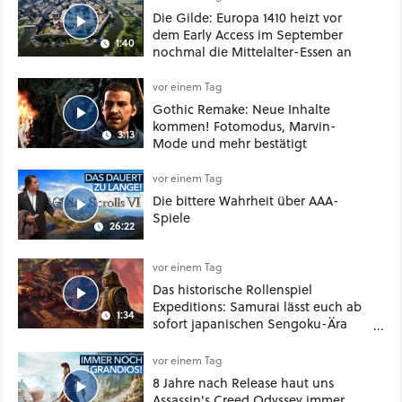
Die Gilde: Europa 1410 heizt vor
dem Early Access im September
1:40
nochmal die Mittelalter-Essen an
vor einem Tag
Gothic Remake: Neue Inhalte
kommen! Fotomodus, Marvin-
3:13
Mode und mehr bestätigt
vor einem Tag
Die bittere Wahrheit über AAA-
Spiele
26:22
vor einem Tag
Das historische Rollenspiel
Expeditions: Samurai lässt euch ab
1:34
sofort japanischen Sengoku-Ära
aufmischen - wahlweise mit Gewalt
oder Diplomatie
vor einem Tag
8 Jahre nach Release haut uns
Assassin's Creed Odyssey immer