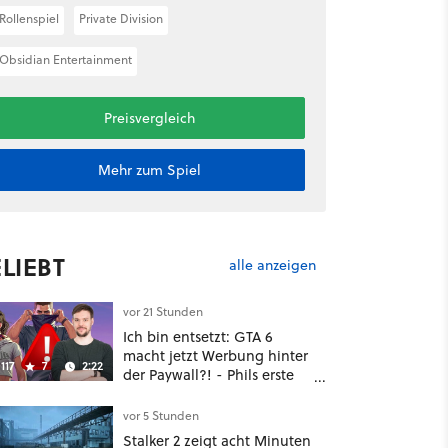
Rollenspiel
Private Division
Obsidian Entertainment
Preisvergleich
Mehr zum Spiel
LIEBT
alle anzeigen
vor 21 Stunden
Ich bin entsetzt: GTA 6
macht jetzt Werbung hinter
117
7
2:22
der Paywall?! - Phils erste
Reaktion auf den Netflix-
Deal
vor 5 Stunden
Stalker 2 zeigt acht Minuten