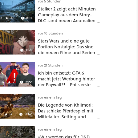
nochmal ein dickes Update
vor 5 Stunden
Stalker 2 zeigt acht Minuten
Gameplay aus dem Story-
2
4
8:11
DLC samt neuen Anomalien
und Gegnern
vor 10 Stunden
Stars Wars und eine gute
Portion Nostalgie: Das sind
1:38
die neuen Filme und Serien
im August auf Disney Plus
vor 21 Stunden
Ich bin entsetzt: GTA 6
macht jetzt Werbung hinter
117
7
2:22
der Paywall?! - Phils erste
Reaktion auf den Netflix-
Deal
vor einem Tag
Die Legende von Khiimori:
Das schicke Pferdespiel mit
1
3
0:42
Mittelalter-Setting und
Unreal-Grafik wird jetzt
noch größer und
vor einem Tag
gefährlicher
»Wir werden das für D&D