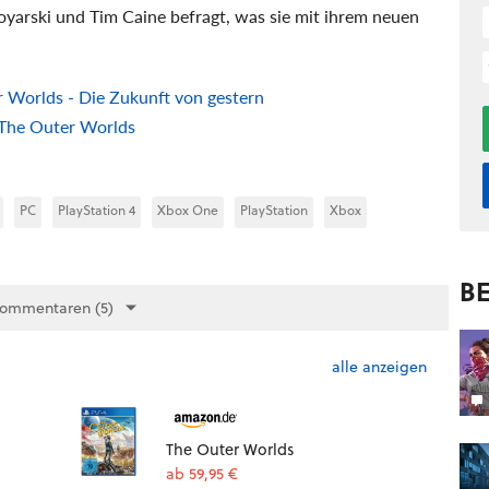
arski und Tim Caine befragt, was sie mit ihrem neuen
 Worlds - Die Zukunft von gestern
u The Outer Worlds
PC
PlayStation 4
Xbox One
PlayStation
Xbox
BE
Kommentaren (5)
alle anzeigen
The Outer Worlds
ab 59,95 €