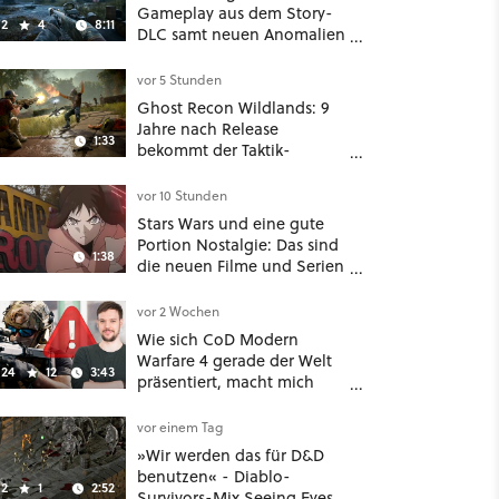
Gameplay aus dem Story-
2
4
8:11
DLC samt neuen Anomalien
und Gegnern
vor 5 Stunden
Ghost Recon Wildlands: 9
Jahre nach Release
1:33
bekommt der Taktik-
Shooter mit Last Rites
nochmal ein dickes Update
vor 10 Stunden
Stars Wars und eine gute
Portion Nostalgie: Das sind
1:38
die neuen Filme und Serien
im August auf Disney Plus
vor 2 Wochen
Wie sich CoD Modern
Warfare 4 gerade der Welt
24
12
3:43
präsentiert, macht mich
absolut fassungslos
vor einem Tag
»Wir werden das für D&D
benutzen« - Diablo-
2
1
2:52
Survivors-Mix Seeing Eyes