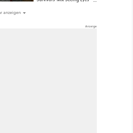
hat ein überraschend
nützliches Map-Tool
r anzeigen