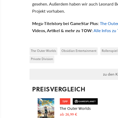
gesehen. Außerdem haben wir auch Leonard Boy
Projekt vorhaben.
Mega-Titelstory bei GameStar Plus
:
The Outer
Videos, Artikel & mehr zu TOW
:
Alle Infos z
The Outer Worlds
Obsidian Entertainment
Rollenspiel
Private Division
zu den 
PREISVERGLEICH
TIPP
The Outer Worlds
ab 26,99 €