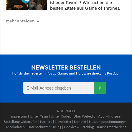
ist euer Favorit? Wir suchen die
besten Zitate aus Game of Thrones,
House of the Dragon und Knight of
the Seven Kingdoms
mehr anzeigen
NEWSLETTER BESTELLEN
Hol' dir die neuesten Infos zu Games und Hardware direkt ins Postfach
RUBRIKEN
Impressum
|
Unser Team
|
Unser Kodex
|
Über Webedia
|
Abo kündigen
|
Bestellung widerrufen
|
Karriere
|
Newsletter
|
Kontakt
|
Nutzungsbestimmungen
|
Mediadaten
|
Datenschutzerklärung
|
Cookies & Tracking
|
Transparenzbericht