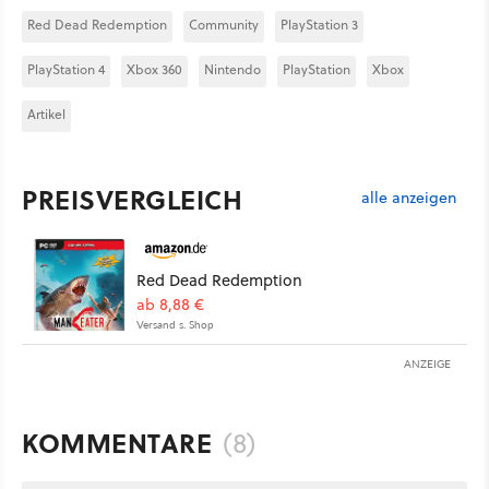
Red Dead Redemption
Community
PlayStation 3
PlayStation 4
Xbox 360
Nintendo
PlayStation
Xbox
Artikel
PREISVERGLEICH
alle anzeigen
Red Dead Redemption
ab 8,88 €
Versand s. Shop
ANZEIGE
KOMMENTARE
(8)