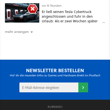
dabei: ein Star aus Der Hobbit
vor 10 Stunden
Er ließ seinen Tesla Cybertruck
angeschlossen und fuhr in den
Urlaub: Als er zwei Wochen später
zurückkam, sprang der Truck nicht
mehr an [Best of GameStar]
mehr anzeigen
NEWSLETTER BESTELLEN
Hol' dir die neuesten Infos zu Games und Hardware direkt ins Postfach
RUBRIKEN