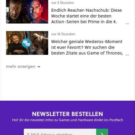
vor 3 Stunden
Endlich Reacher-Nachschub: Diese
Woche startet eine der besten
Action-Serien bei Prime in die 4.
Staffel - unsere Streaming-Tipps
vor 16 Stunden
Welcher geniale Westeros-Moment
ist euer Favorit? Wir suchen die
besten Zitate aus Game of Thrones,
House of the Dragon und Knight of
the Seven Kingdoms
mehr anzeigen
NEWSLETTER BESTELLEN
Hol' dir die neuesten Infos zu Games und Hardware direkt ins Postfach