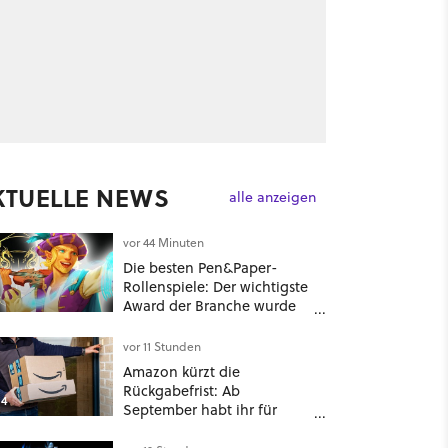
KTUELLE NEWS
alle anzeigen
vor 44 Minuten
Die besten Pen&Paper-
Rollenspiele: Der wichtigste
Award der Branche wurde
verliehen und ein DnD-
Konkurrent ist der große
vor 11 Stunden
Gewinner
Amazon kürzt die
Rückgabefrist: Ab
4
September habt ihr für
viele Einkäufe nur noch 14
Tage