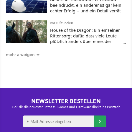
beeindruckt, ein anderer ist gar kein
echter Erfolg – und ein Detail verrät
mehr über die Energiewende als
jede Zahl
vor 11 Stunden
House of the Dragon: Ein einzelner
Ritter sorgt dafür, dass viele Leute
plötzlich anders über eines der
umstrittensten Häuser von Game of
Thrones denken
mehr anzeigen
NEWSLETTER BESTELLEN
Hol' dir die neuesten Infos zu Games und Hardware direkt ins Postfach