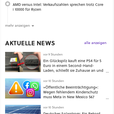
AMD versus Intel: Verkaufszahlen sprechen trotz Core
i 10000 für Ryzen
mehr anzeigen
AKTUELLE NEWS
alle anzeigen
vor 9 Stunden
Ein Glückspilz kauft eine PS4 für 5
Euro in einem Second-Hand-
Laden, schließt sie Zuhause an und
schon hat er seine erste
funktionierende PlayStation [Best of
vor 10 Stunden
GameStar]
»Öffentliche Beeinträchtigung«:
Wegen fehlendem Kinderschutz
muss Meta in New Mexico 567
Millionen US-Dollar zahlen
vor 10 Stunden
Deutscher Solarstrom: Ein Rekord