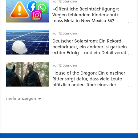
funktionierende PlayStation [Best of
vor 12 Stunden
GameStar]
»Öffentliche Beeinträchtigung«:
Wegen fehlendem Kinderschutz
muss Meta in New Mexico 567
Millionen US-Dollar zahlen
vor 12 Stunden
Deutscher Solarstrom: Ein Rekord
beeindruckt, ein anderer ist gar kein
echter Erfolg – und ein Detail verrät
mehr über die Energiewende als
jede Zahl
vor 12 Stunden
House of the Dragon: Ein einzelner
Ritter sorgt dafür, dass viele Leute
plötzlich anders über eines der
umstrittensten Häuser von Game of
Thrones denken
mehr anzeigen