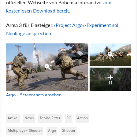
offiziellen Webseite von Bohemia Interactive
zum
kostenlosen Download bereit
.
Arma 3 für Einsteiger:
»Project Argo«-Experiment soll
Neulinge ansprechen
11
Argo - Screenshots ansehen
Artikel
News
Tobias Ritter
PC
Action
Multiplayer-Shooter
Argo
Shooter