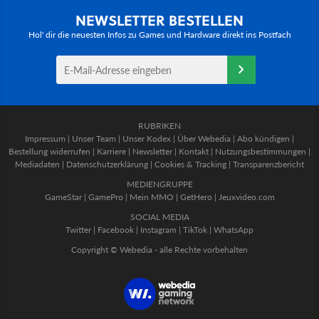
NEWSLETTER BESTELLEN
Hol' dir die neuesten Infos zu Games und Hardware direkt ins Postfach
RUBRIKEN
Impressum
|
Unser Team
|
Unser Kodex
|
Über Webedia
|
Abo kündigen
|
Bestellung widerrufen
|
Karriere
|
Newsletter
|
Kontakt
|
Nutzungsbestimmungen
|
Mediadaten
|
Datenschutzerklärung
|
Cookies & Tracking
|
Transparenzbericht
MEDIENGRUPPE
GameStar
|
GamePro
|
Mein MMO
|
GetHero
|
Jeuxvideo.com
SOCIAL MEDIA
Twitter
|
Facebook
|
Instagram
|
TikTok
|
WhatsApp
Copyright © Webedia - alle Rechte vorbehalten