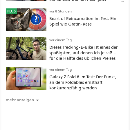
nachhaltig beeindruckt: Game
Stack im Test
PLUS
vor 8 Stunden
Beast of Reincarnation im Test: Ein
Spiel wie Gratin-Käse
vor einem Tag
Dieses Trecking-E-Bike ist eines der
spaßigsten, auf denen ich je saß –
für die Hälfte des üblichen Preises
vor einem Tag
Galaxy Z Fold 8 im Test: Der Punkt,
an dem Foldables ernsthaft
konkurrenzfähig werden
mehr anzeigen