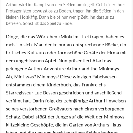
Arthur wird im Kampf von den Seïden umzingelt. Geht einer Ihrer
Protagonisten bewusstlos zu Boden, tragen ihn die Seïden in den
kleinen Holzkäfig. Dann bleibt nur wenig Zeit, ihn daraus zu
befreien. Sonst ist das Spiel zu Ende.
Dinge, die das Wörtchen »Mini« im Titel tragen, haben es
meist in sich. Man denke nur an entsprechende Röcke, ein
britisches Kultauto oder formschöne Geräte der Firma mit
dem angebissenen Apfel. Nun präsentiert Atari das
gelungene Action-Adventure Arthur and the Minimoys.
Äh, Mini-was? Minimoys! Diese winzigen Fabelwesen
entstammen einem Kinderbuch, das Frankreichs
Starregisseur Luc Besson geschrieben und anschließend
verfilmt hat. Darin folgt der zehnjährige Arthur Hinweisen
seines verstorbenen Großvaters nach einem verborgenen
Schatz. Dabei stößt der Junge auf die Welt der Minimoys:
klitzekleine Geschöpfe, die im Garten von Arthurs Haus
leben und die von den insektenartigen Seïden bedroht