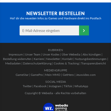
NEWSLETTER BESTELLEN
Hol' dir die neuesten Infos zu Games und Hardware direkt ins Postfach
RUBRIKEN
Impressum
|
Unser Team
|
Unser Kodex
|
Über Webedia
|
Abo kündigen
|
Bestellung widerrufen
|
Karriere
|
Newsletter
|
Kontakt
|
Nutzungsbestimmungen
|
Mediadaten
|
Datenschutzerklärung
|
Cookies & Tracking
|
Transparenzbericht
MEDIENGRUPPE
GameStar
|
GamePro
|
Mein MMO
|
GetHero
|
Jeuxvideo.com
SOCIAL MEDIA
Twitter
|
Facebook
|
Instagram
|
TikTok
|
WhatsApp
Copyright © Webedia - alle Rechte vorbehalten