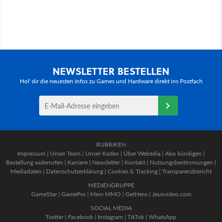
NEWSLETTER BESTELLEN
Hol' dir die neuesten Infos zu Games und Hardware direkt ins Postfach
RUBRIKEN
Impressum
|
Unser Team
|
Unser Kodex
|
Über Webedia
|
Abo kündigen
|
Bestellung widerrufen
|
Karriere
|
Newsletter
|
Kontakt
|
Nutzungsbestimmungen
|
Mediadaten
|
Datenschutzerklärung
|
Cookies & Tracking
|
Transparenzbericht
MEDIENGRUPPE
GameStar
|
GamePro
|
Mein MMO
|
GetHero
|
Jeuxvideo.com
SOCIAL MEDIA
Twitter
|
Facebook
|
Instagram
|
TikTok
|
WhatsApp