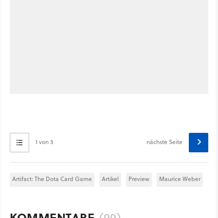
1 von 3
nächste Seite
Artifact: The Dota Card Game
Artikel
Preview
Maurice Weber
KOMMENTARE
(99)